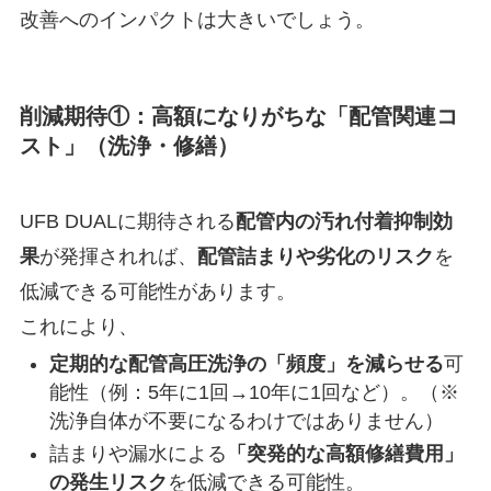
改善へのインパクトは大きいでしょう。
削減期待①：高額になりがちな「配管関連コ
スト」（洗浄・修繕）
UFB DUALに期待される
配管内の汚れ付着抑制効
果
が発揮されれば、
配管詰まりや劣化のリスク
を
低減できる可能性があります。
これにより、
定期的な配管高圧洗浄の「頻度」を減らせる
可
能性（例：5年に1回→10年に1回など）。（※
洗浄自体が不要になるわけではありません）
詰まりや漏水による
「突発的な高額修繕費用」
の発生リスク
を低減できる可能性。