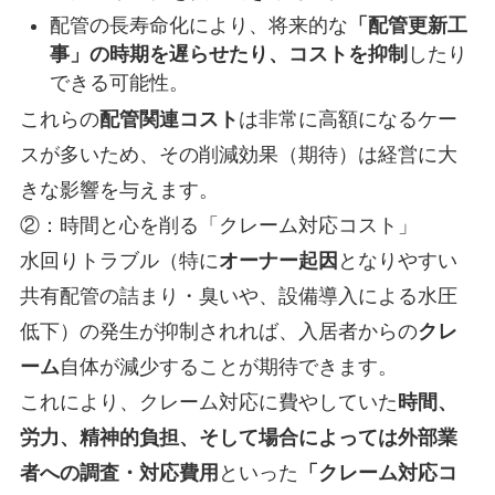
配管の長寿命化により、将来的な
「配管更新工
事」の時期を遅らせたり、コストを抑制
したり
できる可能性。
これらの
配管関連コスト
は非常に高額になるケー
スが多いため、その削減効果（期待）は経営に大
きな影響を与えます。
②：時間と心を削る「クレーム対応コスト」
水回りトラブル（特に
オーナー起因
となりやすい
共有配管の詰まり・臭いや、設備導入による水圧
低下）の発生が抑制されれば、入居者からの
クレ
ーム
自体が減少することが期待できます。
これにより、クレーム対応に費やしていた
時間、
労力、精神的負担、そして場合によっては外部業
者への調査・対応費用
といった
「クレーム対応コ