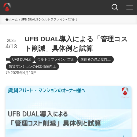
ホーム
UFB DUAL®
ウルトラファインバブル
UFB DUAL導入による「管理コス
2025
4/13
ト削減」具体例と試算
UFB DUAL®
ウルトラファインバブル
居住者の満足度向上
賃貸マンションの付加価値向上
2025年4月13日