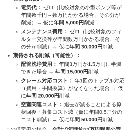
電気代：
ゼロ（比較対象の小型ポンプ等が
年間数千円～数万円かかる場合、その分が
削減）→ 仮に
年間 5,000円
削減
メンテナンス費用：
ゼロ（比較対象のフィ
ルター交換等が年間数万円かかる場合、そ
の分が削減）→ 仮に
年間 30,000円
削減
期待される削減（可能性）：
配管洗浄費用：
年間3万円が1.5万円に半減
できた場合 →
年間 15,000円
削減
クレーム対応コスト：
年1回のトラブル対応
（費用・手間換算）がなくなった場合 → 仮
に
年間 20,000円
削減
空室関連コスト：
退去が減ることによる原
状回復・募集コスト減（仮に年間0.5戸分の
コスト削減）→ 仮に
年間 50,000円
削減
この仮定例の場合、
合計で年間約12万円程度の管