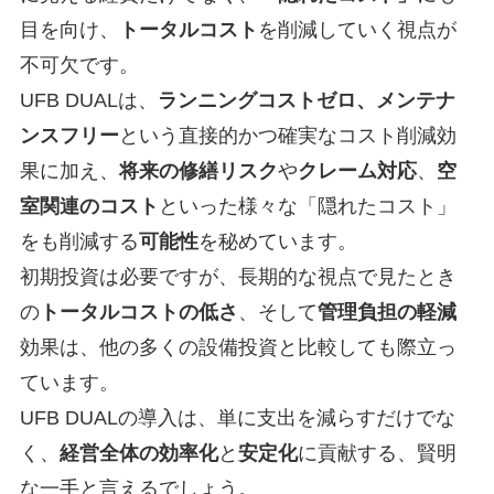
目を向け、
トータルコスト
を削減していく視点が
不可欠です。
UFB DUALは、
ランニングコストゼロ、メンテナ
ンスフリー
という直接的かつ確実なコスト削減効
果に加え、
将来の修繕リスク
や
クレーム対応
、
空
室関連のコスト
といった様々な「隠れたコスト」
をも削減する
可能性
を秘めています。
初期投資は必要ですが、長期的な視点で見たとき
の
トータルコストの低さ
、そして
管理負担の軽減
効果は、他の多くの設備投資と比較しても際立っ
ています。
UFB DUALの導入は、単に支出を減らすだけでな
く、
経営全体の効率化
と
安定化
に貢献する、賢明
な一手と言えるでしょう。