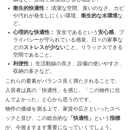
衛生的快適性：
清潔な空間、臭いのなさ、カビ
や汚れが発生しにくい環境、
衛生的な水環境
な
ど。
心理的な快適性：
安全であるという
安心感
、プ
ライバシーが守られている感覚、日々の家事な
どの
ストレスが少ない
こと、リラックスできる
空間であること。
利便性：
生活動線の良さ、設備の使いやすさ、
収納の多さなど。
これらの要素がバランス良く満たされることで、
入居者は真の「快適性」を感じ、「この物件に住
んでよかった」と心から思うのです。
物件の価値を測る上で、家賃や広さといったスペ
ックと並び、この総合的な
「快適性」
という
指標
が、今後ますます重要になっていくでしょう。