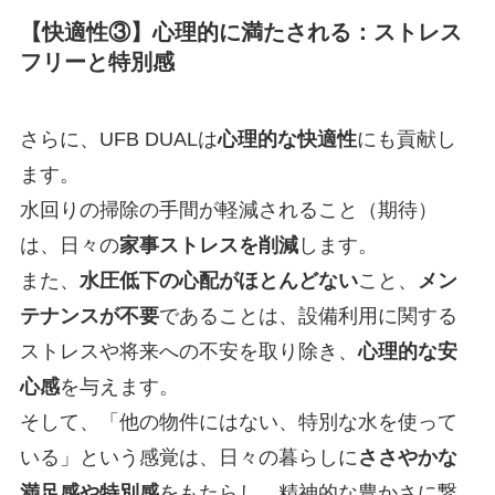
【快適性③】
心理的
に満たされる：ストレス
フリーと特別感
さらに、UFB DUALは
心理的な快適性
にも貢献し
ます。
水回りの掃除の手間が軽減されること（期待）
は、日々の
家事ストレスを削減
します。
また、
水圧低下の心配がほとんどない
こと、
メン
テナンスが不要
であることは、設備利用に関する
ストレスや将来への不安を取り除き、
心理的な安
心感
を与えます。
そして、「他の物件にはない、特別な水を使って
いる」という感覚は、日々の暮らしに
ささやかな
満足感や特別感
をもたらし、精神的な豊かさに繋