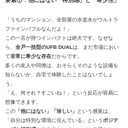
要素①：他にはない
「特別感」
と
「希少性」
「うちのマンション、全部屋の水道水がウルトラ
ファインバブルなんだよ！」
この一言が持つインパクトは絶大です。なぜな
ら、
全戸一括型のUFB DUAL
は、まだ市場におい
て
非常に希少な存在
だからです。
多くの友人や同僚は、おそらくそのような設備を
知らないか、自宅で体験したことはないでしょ
う。
「え、何それ？すごいね！」という反応が容易に
想像できます。
この
「他にはない」「珍しい」
という感覚は、
「自分は特別な環境に住んでいる」という
ポジテ