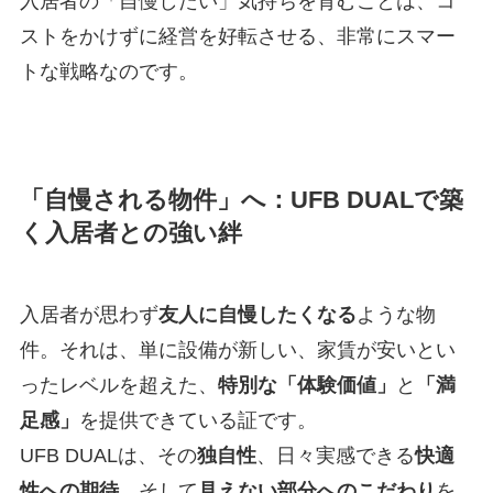
入居者の「自慢したい」気持ちを育むことは、コ
ストをかけずに経営を好転させる、非常にスマー
トな戦略なのです。
「自慢される物件」へ：UFB DUALで築
く入居者との強い絆
入居者が思わず
友人に自慢したくなる
ような物
件。それは、単に設備が新しい、家賃が安いとい
ったレベルを超えた、
特別な「体験価値」
と
「満
足感」
を提供できている証です。
UFB DUALは、その
独自性
、日々実感できる
快適
性への期待
、そして
見えない部分へのこだわり
を