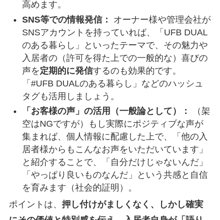
高めます。
SNS等での情報発信：
オーナー様や管理会社が
SNSアカウントを持っていれば、「UFB DUAL
のある暮らし」といったテーマで、その魅力や
入居者の（許可を得た上での一般的な）喜びの
声を
定期的に発信
するのも効果的です。
「#UFB DUALのある暮らし」などのハッシュ
タグも活用しましょう。
「お客様の声」の活用（一般論として）：
（架
空はNGですが）もし実際にポジティブな声が
集まれば、個人情報に配慮した上で、「他の入
居者様からもこんなお声をいただいています」
と紹介することで、「自分だけじゃないんだ」
「やっぱり良いものなんだ」という共感と自信
を育みます（社会的証明）。
ポイントは、
押し付けがましくなく、しかし確実
にその価値と特別感を伝え、入居者自身が「語り