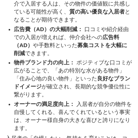
介で入居する人は、その物件の価値観に共感し
ている可能性が高く、
質の高い優良な入居者
と
なることが期待できます。
広告費（AD）の大幅削減：
口コミや紹介経由
での入居が増えれば、仲介会社への
広告料
（AD）
や手数料といった
募集コストを大幅に
削減
できます。
物件ブランド力の向上：
ポジティブな口コミが
広がることで、「あの特別な水がある物件」
「住み心地の良い物件」といった
良好なブラン
ドイメージ
が確立され、長期的な競争優位性に
繋がります。
オーナーの満足度向上：
入居者が自分の物件を
自慢してくれる、喜んでくれているという事実
は、オーナー様自身の大きな喜びと誇りになり
ます。