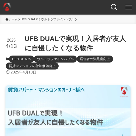
ホーム
UFB DUAL®
ウルトラファインバブル
UFB DUALで実現！入居者が友人
2025
4/13
に自慢したくなる物件
UFB DUAL®
ウルトラファインバブル
居住者の満足度向上
賃貸マンションの付加価値向上
2025年4月13日