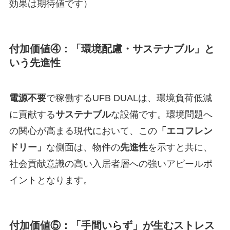
効果は期待値です）
付加価値④：
「環境配慮・サステナブル」
と
いう先進性
電源不要
で稼働するUFB DUALは、環境負荷低減
に貢献する
サステナブル
な設備です。環境問題へ
の関心が高まる現代において、この
「エコフレン
ドリー」
な側面は、物件の
先進性
を示すと共に、
社会貢献意識の高い入居者層への強いアピールポ
イントとなります。
付加価値⑤：
「手間いらず」
が生むストレス