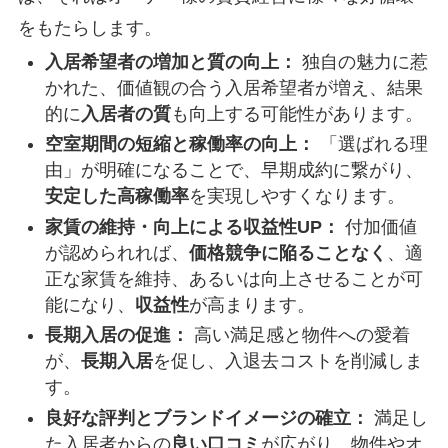
をもたらします。
入居希望者の増加と質の向上：
独自の魅力に惹
かれた、価値観の合う入居希望者が増え、結果
的に
入居者の質
も向上する可能性があります。
空室期間の短縮と稼働率の向上：
「選ばれる理
由」が明確になることで、早期成約に繋がり、
安定した高稼働率
を実現しやすくなります。
家賃の維持・向上による収益性UP：
付加価値
が認められれば、
価格競争に陥ることなく
、適
正な家賃を維持、あるいは向上させることが可
能になり、
収益性
が高まります。
長期入居の促進：
高い満足感と物件への愛着
が、
長期入居
を促し、入退去コストを削減しま
す。
良好な評判とブランドイメージの確立：
満足し
た入居者からの
良い口コミ
が広がり、物件やオ