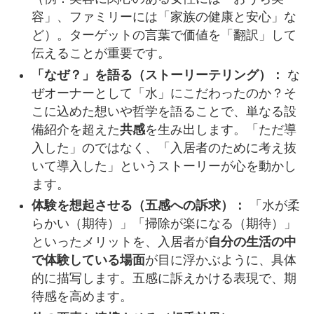
容」、ファミリーには「家族の健康と安心」な
ど）。ターゲットの言葉で価値を「翻訳」して
伝えることが重要です。
「なぜ？」を語る（ストーリーテリング）：
な
ぜオーナーとして「水」にこだわったのか？そ
こに込めた想いや哲学を語ることで、単なる設
備紹介を超えた
共感
を生み出します。「ただ導
入した」のではなく、「入居者のために考え抜
いて導入した」というストーリーが心を動かし
ます。
体験を想起させる（五感への訴求）：
「水が柔
らかい（期待）」「掃除が楽になる（期待）」
といったメリットを、入居者が
自分の生活の中
で体験している場面
が目に浮かぶように、具体
的に描写します。五感に訴えかける表現で、期
待感を高めます。