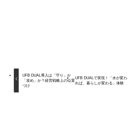
URLをコピーしました！
URLをコピーしました！
UFB DUAL導入は「守り」か
UFB DUALで実現！「水が変わ
「攻め」か？経営戦略上の位置
れば、暮らしが変わる」体験
づけ
この記事を書いた人
沼倉孝秀
施設環境を進化させるアリージェンス合同会社のCEO。