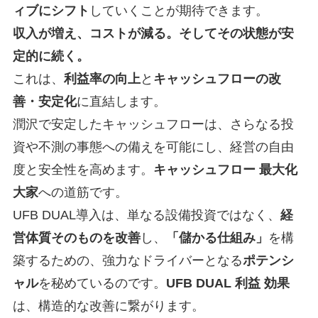
ィブにシフト
していくことが期待できます。
収入が増え、コストが減る。そしてその状態が安
定的に続く。
これは、
利益率の向上
と
キャッシュフローの改
善・安定化
に直結します。
潤沢で安定したキャッシュフローは、さらなる投
資や不測の事態への備えを可能にし、経営の自由
度と安全性を高めます。
キャッシュフロー 最大化
大家
への道筋です。
UFB DUAL導入は、単なる設備投資ではなく、
経
営体質そのものを改善
し、
「儲かる仕組み」
を構
築するための、強力なドライバーとなる
ポテンシ
ャル
を秘めているのです。
UFB DUAL 利益 効果
は、構造的な改善に繋がります。