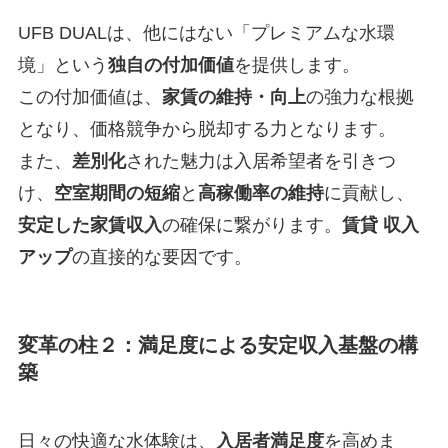
UFB DUALは、他にはない「プレミアムな水環
境」という
独自の付加価値
を提供します。
この付加価値は、
家賃の維持・向上
の強力な根拠
となり、価格競争から脱却する力となります。
また、
差別化
された魅力は入居希望者を引きつ
け、
空室期間の短縮
と
高稼働率の維持
に貢献し、
安定した家賃収入
の確保に繋がります。
賃貸 収入
アップ
の直接的な要因です。
変革の柱２：
満足度
による安定収入基盤の構
築
日々の快適な水体験は、
入居者満足度
を高めま