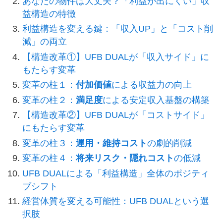
あなたの物件は大丈夫？「利益が出にくい」収
益構造の特徴
利益構造を変える鍵：「収入UP」と「コスト削
減」の両立
【構造改革①】UFB DUALが「収入サイド」に
もたらす変革
変革の柱１：
付加価値
による収益力の向上
変革の柱２：
満足度
による安定収入基盤の構築
【構造改革②】UFB DUALが「コストサイド」
にもたらす変革
変革の柱３：
運用・維持コスト
の劇的削減
変革の柱４：
将来リスク・隠れコスト
の低減
UFB DUALによる「利益構造」全体のポジティ
ブシフト
経営体質を変える可能性：UFB DUALという選
択肢