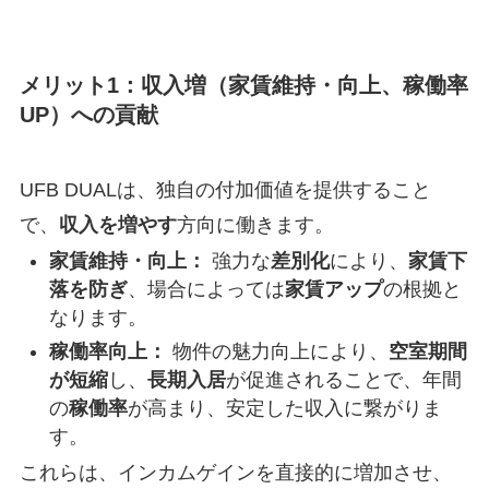
メリット1：
収入増
（家賃維持・向上、稼働率
UP）への貢献
UFB DUALは、独自の付加価値を提供すること
で、
収入を増やす
方向に働きます。
家賃維持・向上：
強力な
差別化
により、
家賃下
落を防ぎ
、場合によっては
家賃アップ
の根拠と
なります。
稼働率向上：
物件の魅力向上により、
空室期間
が短縮
し、
長期入居
が促進されることで、年間
の
稼働率
が高まり、安定した収入に繋がりま
す。
これらは、インカムゲインを直接的に増加させ、