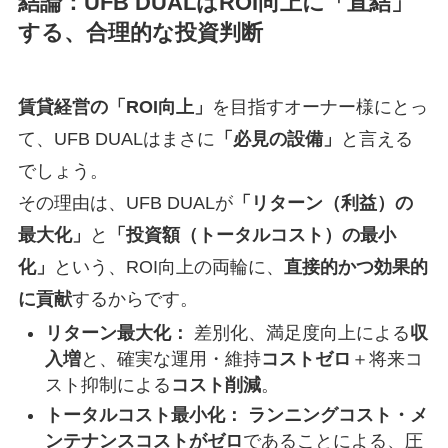
結論：UFB DUALはROI向上に「直結」
する、合理的な投資判断
賃貸経営の「ROI向上」
を目指すオーナー様にとっ
て、UFB DUALはまさに
「必見の設備」
と言える
でしょう。
その理由は、UFB DUALが
「リターン（利益）の
最大化」
と
「投資額（トータルコスト）の最小
化」
という、ROI向上の両輪に、
直接的かつ効果的
に貢献
するからです。
リターン最大化：
差別化、満足度向上による
収
入増
と、確実な運用・維持
コストゼロ
＋将来コ
スト抑制による
コスト削減
。
トータルコスト最小化：
ランニングコスト・メ
ンテナンスコストがゼロ
であることによる、圧