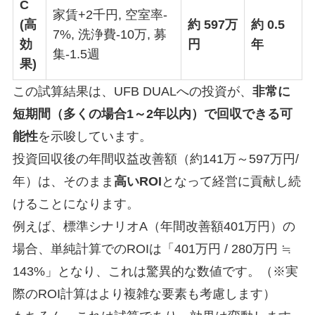
C
家賃+2千円, 空室率-
(高
約 597万
約 0.5
7%, 洗浄費-10万, 募
効
円
年
集-1.5週
果)
この試算結果は、UFB DUALへの投資が、
非常に
短期間（多くの場合1～2年以内）で回収できる可
能性
を示唆しています。
投資回収後の年間収益改善額（約141万～597万円/
年）は、そのまま
高いROI
となって経営に貢献し続
けることになります。
例えば、標準シナリオA（年間改善額401万円）の
場合、単純計算でのROIは「401万円 / 280万円 ≒
143%」となり、これは驚異的な数値です。（※実
際のROI計算はより複雑な要素も考慮します）