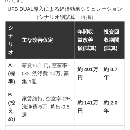
のです。
UFB DUAL導入による経済効果シミュレーション
（シナリオ別試算・再掲）
シ
年間収
投資回
ナ
主な改善仮定
益改善
収期間
リ
額(試算)
(試算)
オ
A
家賃+1千円, 空室率-
約 401万
約 0.7
(標
5%, 洗浄費-10万, 募
円
年
準)
集-1週
B
家賃維持, 空室率-2%,
(控
約 141万
約 2.0
洗浄費-5万, 募集-0.5
え
円
年
週
め)