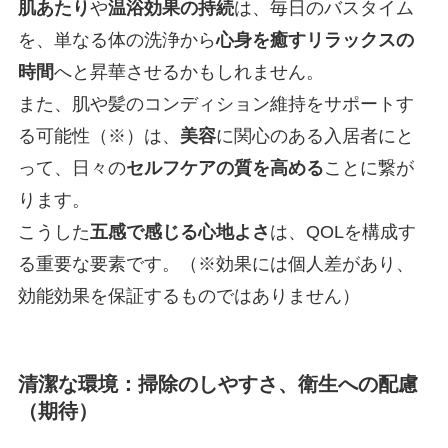
肌あたり
や
温浴効果の持続
は、毎日のバスタイム
を、単なる体の洗浄から
心身を癒すリラックスの
時間
へと昇華させるかもしれません。
また、肌や髪のコンディション維持をサポートす
る可能性（※）は、
美容
に関心のある入居者にと
って、日々の
セルフケアの質を高める
ことに繋が
ります。
こうした
五感で感じる心地よさ
は、QOLを構成す
る重要な要素です。（※効果には個人差があり、
効能効果を保証するものではありません）
清潔な環境：掃除のしやすさ、衛生への配慮
（期待）