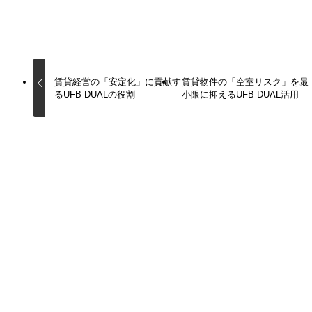
URLをコピーしました！
賃貸経営の「安定化」に貢献す
賃貸物件の「空室リスク」を最
るUFB DUALの役割
小限に抑えるUFB DUAL活用
この記事を書いた人
沼倉孝秀
施設環境を進化させるアリージェンス合同会社のCEO。
人と仕事に誠実かつ忠実であること、
お客様の施設管理にかかるコストを下げること、
お客様の施設利用者の安全性、利便性、満足度を向上させる
こと、
この3つを大切に事業を運営しております。