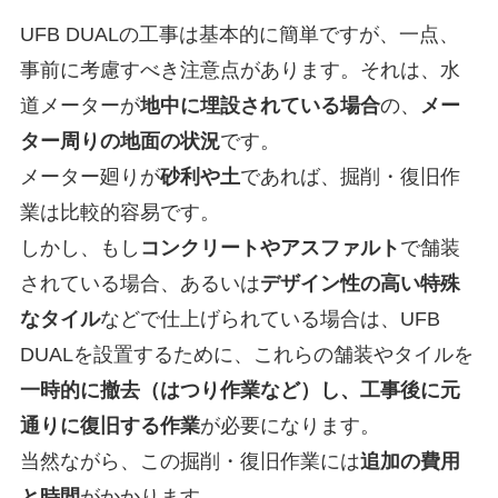
UFB DUALの工事は基本的に簡単ですが、一点、
事前に考慮すべき注意点があります。それは、水
道メーターが
地中に埋設されている場合
の、
メー
ター周りの地面の状況
です。
メーター廻りが
砂利や土
であれば、掘削・復旧作
業は比較的容易です。
しかし、もし
コンクリートやアスファルト
で舗装
されている場合、あるいは
デザイン性の高い特殊
なタイル
などで仕上げられている場合は、UFB
DUALを設置するために、これらの舗装やタイルを
一時的に撤去（はつり作業など）し、工事後に元
通りに復旧する作業
が必要になります。
当然ながら、この掘削・復旧作業には
追加の費用
と時間
がかかります。