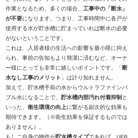
作業となるため、多くの場合、
工事中の「断水」
が不要
になります。つまり、工事時間中に各戸が
使用する水が貯水槽に貯まっていれば断水の必要
がないということです。
これは、入居者様の生活への影響を最小限に抑え
られ、事前の告知もより簡潔に済むなど、オーナ
ー様にとっても非常に嬉しいポイントです。「
断
水なし工事のメリット
」は計り知れません。
加えて、貯水槽手前の水からウルトラファインバ
ブル水になることで、
貯水槽内部汚れ付着抑制
と
いった、
衛生環境の向上
に繋がる副次的な効果も
期待できます。（※衛生効果を保証するものでは
ありません）。
もしご自身の物件が
貯水槽タイプ
であれば、UFB