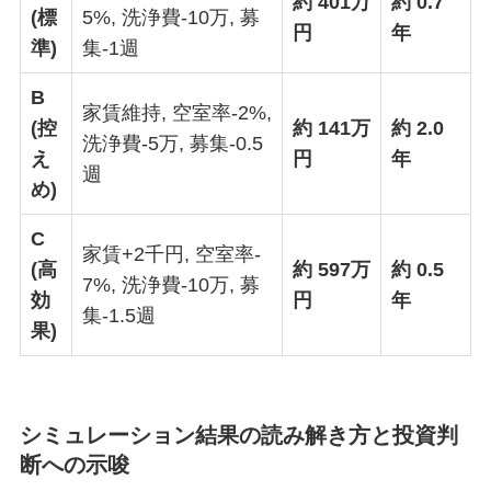
約 401万
約 0.7
(標
5%, 洗浄費-10万, 募
円
年
準)
集-1週
B
家賃維持, 空室率-2%,
(控
約 141万
約 2.0
洗浄費-5万, 募集-0.5
え
円
年
週
め)
C
家賃+2千円, 空室率-
(高
約 597万
約 0.5
7%, 洗浄費-10万, 募
効
円
年
集-1.5週
果)
シミュレーション結果の読み解き方と投資判
断への示唆