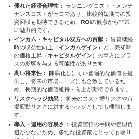
優れた経済合理性：
ランニングコスト・メンテ
ナンスコストがゼロであり、比較的短期での投
資回収も期待できるため、
ROI
の観点から非常
に魅力的です。
インカム・キャピタル双方への貢献：
賃貸継続
時の収益性向上（
インカムゲイン
）と、売却時
の価格上昇（
キャピタルゲイン
）の両方にプラ
スの影響を与える可能性があります。
高い将来性：
陳腐化しにくい普遍的な価値を提
供し、将来の市場ニーズにも合致しているた
め、長期的な価値維持・向上が期待できます。
リスクヘッジ効果：
将来のコスト増リスクや市
場変動リスクに対するヘッジとしても機能しま
す。
導入・運用の容易さ：
投資実行の手間や管理負
担が少ないため、多忙な投資家にとっても取り