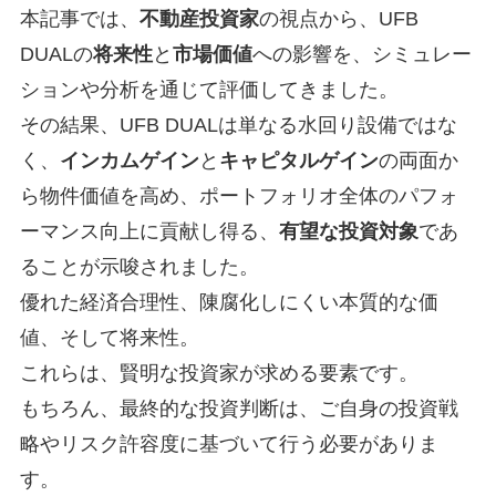
本記事では、
不動産投資家
の視点から、UFB
DUALの
将来性
と
市場価値
への影響を、シミュレー
ションや分析を通じて評価してきました。
その結果、UFB DUALは単なる水回り設備ではな
く、
インカムゲイン
と
キャピタルゲイン
の両面か
ら物件価値を高め、ポートフォリオ全体のパフォ
ーマンス向上に貢献し得る、
有望な投資対象
であ
ることが示唆されました。
優れた経済合理性、陳腐化しにくい本質的な価
値、そして将来性。
これらは、賢明な投資家が求める要素です。
もちろん、最終的な投資判断は、ご自身の投資戦
略やリスク許容度に基づいて行う必要がありま
す。