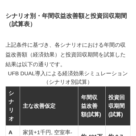
シナリオ別・年間収益改善額と投資回収期間
（試算表）
上記条件に基づき、各シナリオにおける年間の収
益改善額（経済効果）と投資回収期間を試算した
結果は以下の通りです。
UFB DUAL導入による経済効果シミュレーション
（シナリオ別試算）
シ
年間収
投資回
ナ
主な改善仮定
益改善
収期間
リ
額(試算)
(試算)
オ
A
家賃+1千円, 空室率-