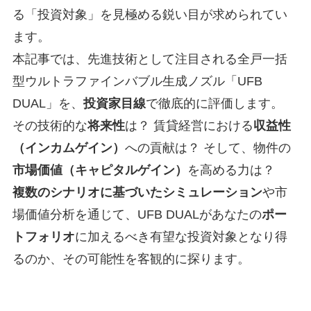
る「投資対象」を見極める鋭い目が求められてい
ます。
本記事では、先進技術として注目される全戸一括
型ウルトラファインバブル生成ノズル「UFB
DUAL」を、
投資家目線
で徹底的に評価します。
その技術的な
将来性
は？ 賃貸経営における
収益性
（インカムゲイン）
への貢献は？ そして、物件の
市場価値（キャピタルゲイン）
を高める力は？
複数のシナリオに基づいたシミュレーション
や市
場価値分析を通じて、UFB DUALがあなたの
ポー
トフォリオ
に加えるべき有望な投資対象となり得
るのか、その可能性を客観的に探ります。