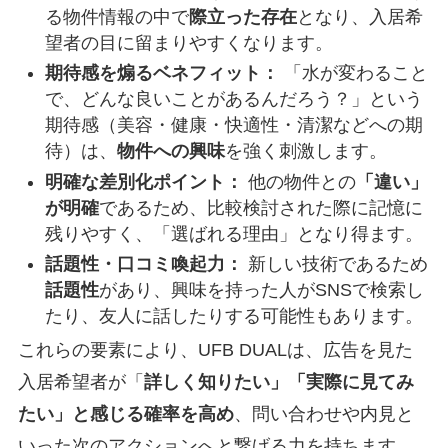
る物件情報の中で
際立った存在
となり、入居希
望者の目に留まりやすくなります。
期待感を煽るベネフィット：
「水が変わること
で、どんな良いことがあるんだろう？」という
期待感（美容・健康・快適性・清潔などへの期
待）は、
物件への興味
を強く刺激します。
明確な差別化ポイント：
他の物件との
「違い」
が明確
であるため、比較検討された際に記憶に
残りやすく、「選ばれる理由」となり得ます。
話題性・口コミ喚起力：
新しい技術であるため
話題性
があり、興味を持った人がSNSで検索し
たり、友人に話したりする可能性もあります。
これらの要素により、UFB DUALは、広告を見た
入居希望者が「
詳しく知りたい」「実際に見てみ
たい」と感じる確率を高め
、問い合わせや内見と
いった次のアクションへと繋げる力を持ちます。