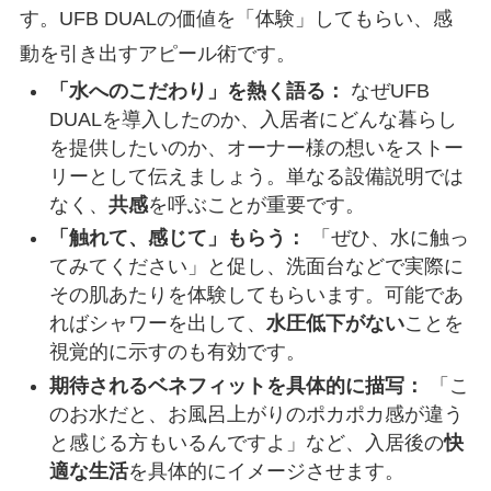
す。UFB DUALの価値を「体験」してもらい、感
動を引き出すアピール術です。
「水へのこだわり」を熱く語る：
なぜUFB
DUALを導入したのか、入居者にどんな暮らし
を提供したいのか、オーナー様の想いをストー
リーとして伝えましょう。単なる設備説明では
なく、
共感
を呼ぶことが重要です。
「触れて、感じて」もらう：
「ぜひ、水に触っ
てみてください」と促し、洗面台などで実際に
その肌あたりを体験してもらいます。可能であ
ればシャワーを出して、
水圧低下がない
ことを
視覚的に示すのも有効です。
期待されるベネフィットを具体的に描写：
「こ
のお水だと、お風呂上がりのポカポカ感が違う
と感じる方もいるんですよ」など、入居後の
快
適な生活
を具体的にイメージさせます。