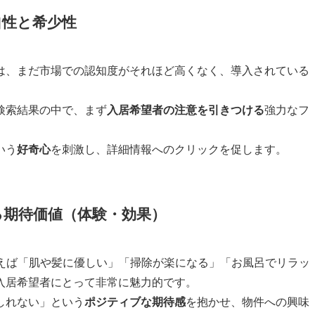
自性
と
希少性
は、まだ市場での認知度がそれほど高くなく、導入されている
検索結果の中で、まず
入居希望者の注意を引きつける
強力なフ
いう
好奇心
を刺激し、詳細情報へのクリックを促します。
る
期待価値
（体験・効果）
、例えば「肌や髪に優しい」「掃除が楽になる」「お風呂でリラッ
入居希望者にとって非常に魅力的です。
しれない」という
ポジティブな期待感
を抱かせ、物件への興味