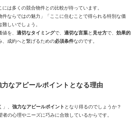
こには多くの競合物件との比較が待っています。
物件ならではの魅力」「ここに住むことで得られる特別な価
は難しいでしょう。
価値を、
適切なタイミング
で、
適切な言葉
と
見せ方
で、
効果的
み、成約へと繋げるための
必須条件
なのです。
？ 強力なアピールポイントとなる理由
く」、
強力なアピールポイント
となり得るのでしょうか？
居希望者の心理やニーズに巧みに合致しているからです。