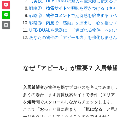
【実践】UFB DUALの魅力を最大限に伝える
戦略①：
検索サイト
で興味を惹きつける（キャ
戦略②：
物件コメント
で期待感を醸成する（ベ
戦略③：
内見
で「感動」を演出し、心を掴む（
UFB DUALを武器に、「選ばれる物件」への
あなたの物件の「アピール力」を強化しません
なぜ「アピール」が重要？ 入居希
入居希望者
が物件を探すプロセスを考えてみまし
多くの場合、まず賃貸検索サイトで条件（エリア
を
短時間
でスクロールしながらチェックします。
ここで
「おっ」
と目に留まり、
「気になる」
と思
ージをクリックしてもらうことすらできません。