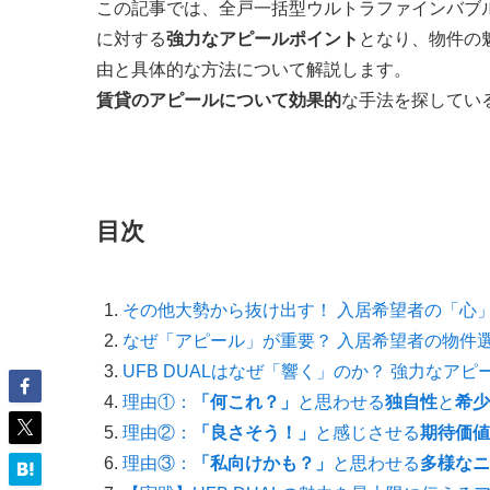
この記事では、全戸一括型ウルトラファインバブル
に対する
強力なアピールポイント
となり、物件の
由と具体的な方法について解説します。
賃貸のアピールについて効果的
な手法を探してい
目次
その他大勢から抜け出す！ 入居希望者の「心
なぜ「アピール」が重要？ 入居希望者の物件
UFB DUALはなぜ「響く」のか？ 強力なア
理由①：
「何これ？」
と思わせる
独自性
と
希少
理由②：
「良さそう！」
と感じさせる
期待価値
理由③：
「私向けかも？」
と思わせる
多様なニ