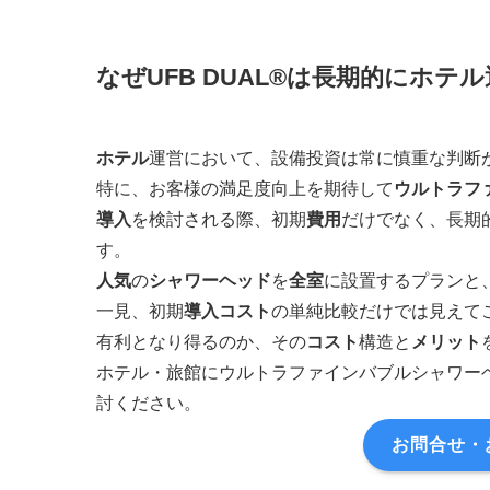
なぜUFB DUAL®は長期的にホ
ホテル
運営において、設備投資は常に慎重な判断
特に、お客様の満足度向上を期待して
ウルトラフ
導入
を検討される際、初期
費用
だけでなく、長期
す。
人気
の
シャワーヘッド
を
全室
に設置するプランと
一見、初期
導入コスト
の単純比較だけでは見えてこ
有利となり得るのか、その
コスト
構造と
メリット
ホテル・旅館にウルトラファインバブルシャワーヘ
討ください。
お問合せ・