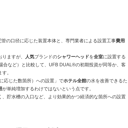
配管の口径に応じた装置本体と、専門業者による設置工事
費用
おりますが、
人気
ブランドの
シャワーヘッド
を
全室
に設置する
場合など）と比較して、UFB DUAL®の初期投資が同等か、客
ます。
系統に応じた数箇所）への設置」で
ホテル
全館
の水を改善できるた
用
が単純増加するわけではないという点です。
く、貯水槽の入口など、より効果的かつ経済的な箇所への設置