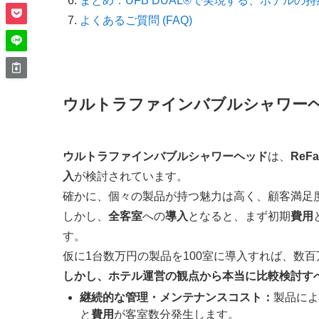
まとめ：UFB DUAL®で実現する、ホテルの
よくあるご質問 (FAQ)
ウルトラファインバブルシャワー
ウルトラファインバブル
シャワーヘッド
は、
ReFa
入
が検討されています。
確かに、個々の製品が持つ魅力は高く、顧客満足
しかし、
全客室
への
導入
となると、まず初期
費用
す。
仮に1台数万円の製品を100室に導入すれば、数
しかし、ホテル運営の観点から本当に比較検討す
継続的な管理・メンテナンスコスト：
製品によ
と
費用
が客室数分発生します。