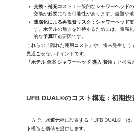
交換・補充コスト：
一般的な
シャワーヘッド
の
交換が必要になる可能性があります。盗難や破
陳腐化による再投資リスク：
シャワーヘッド
市
す。
ホテル
の魅力を維持するためには、陳腐化
的な
予算
圧迫要因です。
これらの「隠れた運用
コスト
」や「将来発生しう
見過ごせないポイントです。
「ホテル 全室 シャワーヘッド 導入 費用」
と検索
UFB DUAL®のコスト構造：初期
一方で、
水道元栓
に設置する「UFB DUAL®」は
ト
構造と価値を提供します。