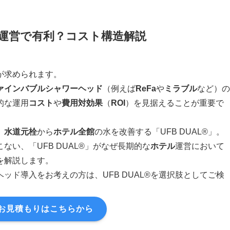
テル運営で有利？コスト構造解説
が求められます。
ァインバブル
シャワーヘッド
（例えば
ReFa
や
ミラブル
など）の
的な運用
コスト
や
費用対効果
（
ROI
）を見据えることが重要で
、
水道元栓
から
ホテル
全館
の水を改善する「UFB DUAL®」。
ない、「UFB DUAL®」がなぜ長期的な
ホテル
運営において
を解説します。
ッド導入をお考えの方は、UFB DUAL®を選択肢としてご検
お見積もりはこちらから