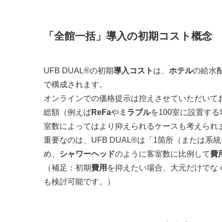
「全館一括」導入の初期コスト概念
UFB DUAL®の初期
導入コスト
は、
ホテル
の給水
で構成されます。
オンラインでの価格提示は控えさせていただいて
総額（例えば
ReFa
や
ミラブル
を100室に設置する
室数によってはより抑えられるケースも考えられ
重要なのは、UFB DUAL®は「1箇所（または
め、
シャワーヘッド
のように客室数に比例して
費
（補足：初期
費用
を抑えたい場合、大元だけでな
も検討可能です。）