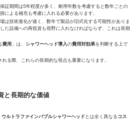
保証期間は5年程度が多く、耐用年数を考慮すると数年ごとの
損による補充も考慮に入れる必要があります。
場は技術進化が速く、数年で製品が旧式化する可能性がありま
した設備への再投資も視野に入れなければならず、これは長期
る
費用
」は、
シャワーヘッド
導入
の
費用対効果
を判断する上で
される際、これらの長期的な視点も重要になります。
投資と長期的な価値
、
ウルトラファインバブル
シャワーヘッド
とは全く異なる
コス