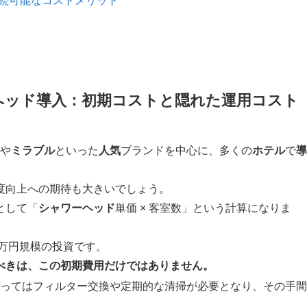
持続可能なコストメリット
ヘッド導入：初期コストと隠れた運用コスト
や
ミラブル
といった
人気
ブランドを中心に、多くの
ホテル
で
導
度向上への期待も大きいでしょう。
として「
シャワーヘッド
単価 × 客室数」という計算になりま
百万円規模の投資です。
べきは、この初期費用だけではありません。
ってはフィルター交換や定期的な清掃が必要となり、その手間