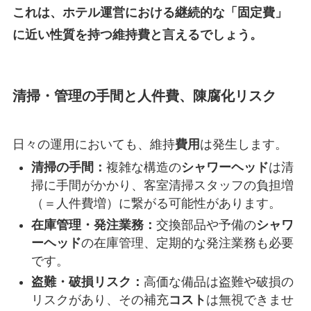
これは、ホテル運営における継続的な「固定費」
に近い性質を持つ維持費と言えるでしょう。
清掃・管理の手間と人件費、陳腐化リスク
日々の運用においても、維持
費用
は発生します。
清掃の手間：
複雑な構造の
シャワーヘッド
は清
掃に手間がかかり、客室清掃スタッフの負担増
（＝人件費増）に繋がる可能性があります。
在庫管理・発注業務：
交換部品や予備の
シャワ
ーヘッド
の在庫管理、定期的な発注業務も必要
です。
盗難・破損リスク：
高価な備品は盗難や破損の
リスクがあり、その補充
コスト
は無視できませ