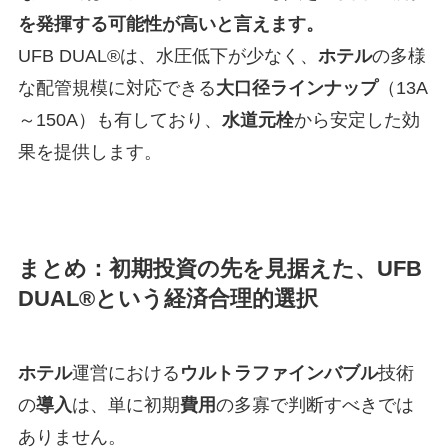
を発揮する可能性が高いと言えます。
UFB DUAL®は、水圧低下が少なく、
ホテル
の多様
な配管規模に対応できる
大口径ラインナップ
（13A
～150A）も有しており、
水道元栓
から安定した効
果を提供します。
まとめ：初期投資の先を見据えた、UFB
DUAL®という経済合理的選択
ホテル
運営における
ウルトラファインバブル
技術
の
導入
は、単に初期
費用
の多寡で判断すべきでは
ありません。