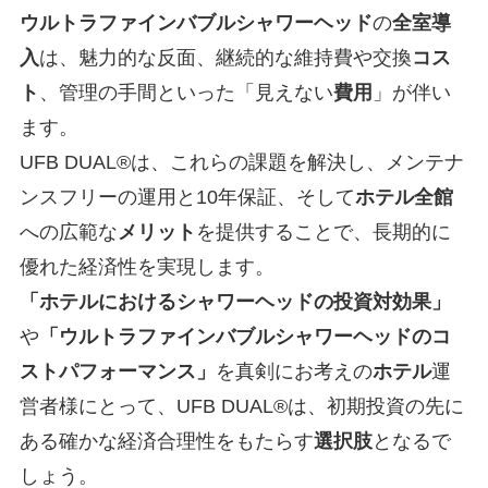
ウルトラファインバブルシャワーヘッド
の
全室
導
入
は、魅力的な反面、継続的な維持費や交換
コス
ト
、管理の手間といった「見えない
費用
」が伴い
ます。
UFB DUAL®は、これらの課題を解決し、メンテナ
ンスフリーの運用と10年保証、そして
ホテル
全館
への広範な
メリット
を提供することで、長期的に
優れた経済性を実現します。
「ホテルにおけるシャワーヘッドの投資対効果」
や
「ウルトラファインバブルシャワーヘッドのコ
ストパフォーマンス」
を真剣にお考えの
ホテル
運
営者様にとって、UFB DUAL®は、初期投資の先に
ある確かな経済合理性をもたらす
選択肢
となるで
しょう。