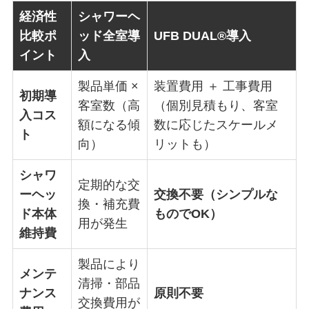
経済性
シャワーヘ
比較ポ
ッド全室導
UFB DUAL®導入
イント
入
製品単価 ×
装置費用 ＋ 工事費用
初期導
客室数（高
（個別見積もり、客室
入コス
額になる傾
数に応じたスケールメ
ト
向）
リットも）
シャワ
定期的な交
ーヘッ
交換不要（シンプルな
換・補充費
ド本体
ものでOK）
用が発生
維持費
製品により
メンテ
清掃・部品
ナンス
原則不要
交換費用が