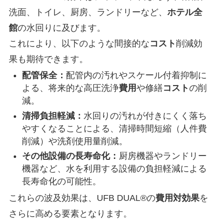
洗面、トイレ、厨房、ランドリーなど、
ホテル
全
館
の水回りに及びます。
これにより、以下のような間接的な
コスト
削減効
果も期待できます。
配管保全：
配管内の汚れやスケール付着抑制に
よる、将来的な高圧洗浄
費用
や修繕
コスト
の削
減。
清掃負担軽減：
水回りの汚れが付きにくく落ち
やすくなることによる、清掃時間短縮（人件費
削減）や洗剤使用量削減。
その他設備の長寿命化：
厨房機器やランドリー
機器など、水を利用する設備の負担軽減による
長寿命化の可能性。
これらの波及効果は、UFB DUAL®の
費用対効果
を
さらに高める要素となります。