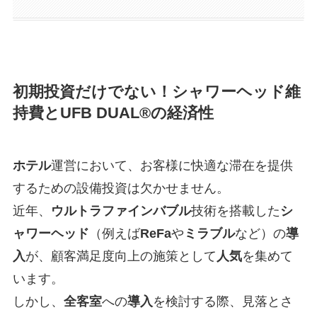
初期投資だけでない！シャワーヘッド維
持費とUFB DUAL®の経済性
ホテル
運営において、お客様に快適な滞在を提供
するための設備投資は欠かせません。
近年、
ウルトラファインバブル
技術を搭載した
シ
ャワーヘッド
（例えば
ReFa
や
ミラブル
など）の
導
入
が、顧客満足度向上の施策として
人気
を集めて
います。
しかし、
全客室
への
導入
を検討する際、見落とさ