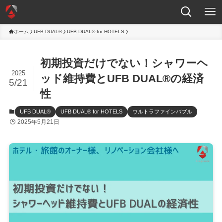
ホーム
UFB DUAL®
UFB DUAL® for HOTELS
初期投資だけでない！シャワーヘ
2025
ッド維持費とUFB DUAL®の経済
5/21
性
UFB DUAL®
UFB DUAL® for HOTELS
ウルトラファインバブル
2025年5月21日