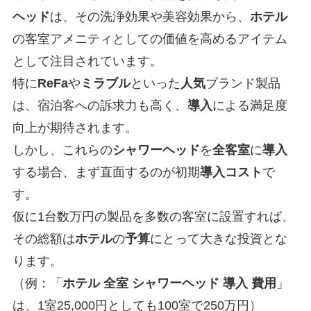
ヘッド
は、その洗浄効果や美容効果から、
ホテル
の客室アメニティとしての価値を高めるアイテム
として注目されています。
特に
ReFa
や
ミラブル
といった
人気
ブランド製品
は、宿泊客への訴求力も高く、
導入
による満足度
向上が期待されます。
しかし、これらの
シャワーヘッド
を
全客室
に
導入
する場合、まず直面するのが初期
導入コスト
で
す。
仮に1台数万円の製品を多数の客室に設置すれば、
その総額は
ホテル
の
予算
にとって大きな投資とな
ります。
（例：「
ホテル 全室 シャワーヘッド 導入 費用
」
は、1室25,000円としても100室で250万円）