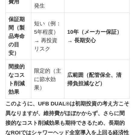
費用
発生
保証期
短い（例：
間（製
5年程度）
10年（メーカー保証）
品寿命
→ 再投資
→ 長期安心
の目
リスク
安）
間接的
限定的（主
なコス
広範囲（配管保全、清
に節水効
ト削減
掃負担減など）
果）
効果
このように、UFB DUAL®は初期投資の考え方こそ
異なりますが、維持費がほぼかからず、さらに間
接的なコスト削減効果も期待できるため、長期的
なROIではシャワーヘッド全室導入を上回る経済性