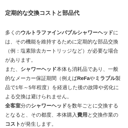
定期的な交換コストと部品代
多くの
ウルトラファインバブルシャワーヘッド
に
は、その機能を維持するために定期的な部品交換
（例：塩素除去カートリッジなど）が必要な場合
があります。
また、
シャワーヘッド
本体も消耗品であり、一般
的なメーカー保証期間（例えば
ReFa
や
ミラブル
製
品で1年～5年程度）を経過した後の故障や劣化に
よる交換は避けられません。
全客室
分の
シャワーヘッド
を数年ごとに交換する
となると、その都度、本体購入
費用
と交換作業の
コスト
が発生します。