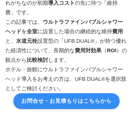
れがちなのが初期
導入コスト
の先に待つ「維持
費」です。
この記事では、
ウルトラファインバブル
シャワー
ヘッド
を
全室
に設置した場合の継続的な維持
費用
と、
水道元栓
設置型の「UFB DUAL®」が持つ優れ
た経済性について、長期的な
費用対効果
（
ROI
）の
観点から
比較検討
します。
ホテル・旅館にウルトラファインバブルシャワー
ヘッド導入をお考えの方は、UFB DUAL®を選択肢
としてご検討ください。
お問合せ・お見積もりはこちらから