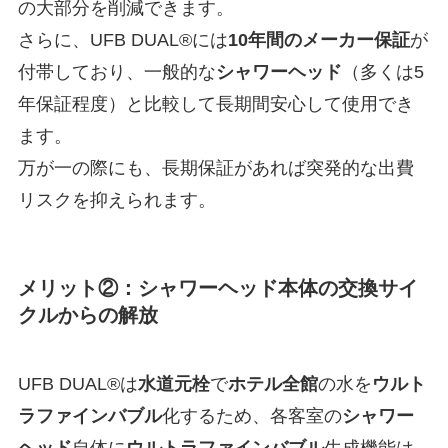
の大部分を削減できます。
さらに、UFB DUAL®には
10年間のメーカー保証
が
付帯しており、一般的な
シャワーヘッド
（多くは5
年保証程度）と比較して長期間安心して使用でき
ます。
万が一の際にも、長期保証があれば突発的な出費
リスクを抑えられます。
メリット②：シャワーヘッド本体の交換サイ
クルからの解放
UFB DUAL®は
水道元栓
で
ホテル
全館
の水を
ウルト
ラファインバブル
化するため、各客室の
シャワー