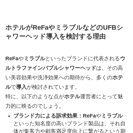
ホテルがReFaやミラブルなどのUFBシ
ャワーヘッド導入を検討する理由
ReFa
や
ミラブル
といったブランドに代表される
ウ
ルトラファインバブル
シャワーヘッド
は、その高
い美容効果や洗浄効果への期待から、多くの
ホテ
ル
で
導入
が検討されています。
特に、以下のような点が
ホテル
運営者にとって魅
力的に映るのでしょう。
ブランド力による訴求効果：
ReFa
や
ミラブル
といった知名度の高いブランド製品は、それ自
体が集客力や顧客満足度向上に繋がるという期