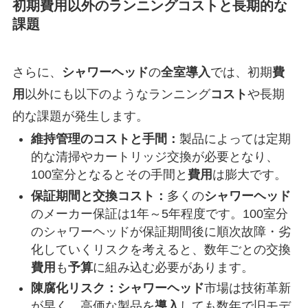
初期費用以外のランニングコストと長期的な
課題
さらに、
シャワーヘッド
の
全室
導入
では、初期
費
用
以外にも以下のようなランニング
コスト
や長期
的な課題が発生します。
維持管理のコストと手間：
製品によっては定期
的な清掃やカートリッジ交換が必要となり、
100室分となるとその手間と
費用
は膨大です。
保証期間と交換コスト：
多くの
シャワーヘッド
のメーカー保証は1年～5年程度です。100室分
のシャワーヘッドが保証期間後に順次故障・劣
化していくリスクを考えると、数年ごとの交換
費用
も
予算
に組み込む必要があります。
陳腐化リスク：
シャワーヘッド
市場は技術革新
が早く、高価な製品を
導入
しても数年で旧モデ