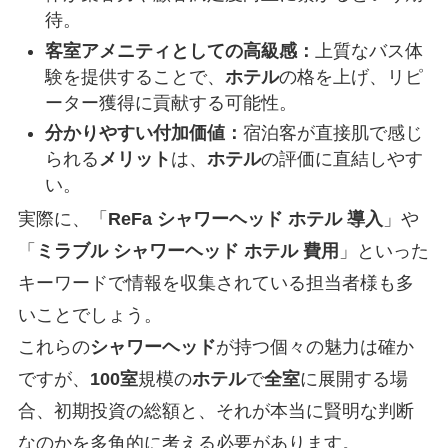
待。
客室アメニティとしての高級感：
上質なバス体
験を提供することで、
ホテル
の格を上げ、リピ
ーター獲得に貢献する可能性。
分かりやすい付加価値：
宿泊客が直接肌で感じ
られる
メリット
は、
ホテル
の評価に直結しやす
い。
実際に、「
ReFa シャワーヘッド ホテル 導入
」や
「
ミラブル シャワーヘッド ホテル 費用
」といった
キーワードで情報を収集されている担当者様も多
いことでしょう。
これらの
シャワーヘッド
が持つ個々の魅力は確か
ですが、
100室
規模の
ホテル
で
全室
に展開する場
合、初期投資の総額と、それが本当に賢明な判断
なのかを多角的に考える必要があります。