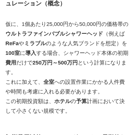
ュレーション（概念）
仮に、1個あたり25,000円から50,000円の価格帯の
ウルトラファインバブル
シャワーヘッド
（例えば
ReFa
や
ミラブル
のような人気ブランドを想定）を
100室
に
導入
する場合、シャワーヘッド本体の初期
費用
だけで
250万円～500万円
という計算になりま
す。
これに加えて、
全室
への設置作業にかかる人件費
や時間も考慮に入れる必要があります。
この初期投資額は、
ホテル
の
予算
計画において決
して小さくない規模です。