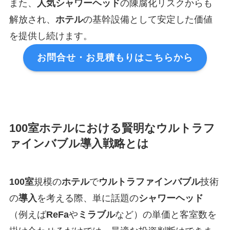
また、
人気
シャワーヘッド
の陳腐化リスクからも
解放され、
ホテル
の基幹設備として安定した価値
を提供し続けます。
お問合せ・お見積もりはこちらから
100室ホテルにおける賢明なウルトラフ
ァインバブル導入戦略とは
100室
規模の
ホテル
で
ウルトラファインバブル
技術
の
導入
を考える際、単に話題の
シャワーヘッド
（例えば
ReFa
や
ミラブル
など）の単価と客室数を