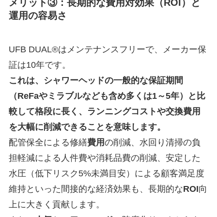
メリット③：長期的な費用対効果（ROI）と
運用の容易さ
UFB DUAL®はメンテナンスフリーで、メーカー保
証は10年です。
これは、シャワーヘッドの一般的な保証期間
（ReFaやミラブルなども含め多くは1～5年）と比
較して格段に長く、ランニングコストや交換費用
を大幅に削減できることを意味します。
配管保全による修繕
費用
の削減、水回り清掃の負
担軽減による人件費や消耗品費の削減、安定した
水圧（低下リスク5%未満目安）による顧客満足度
維持といった間接的な経済効果も、長期的な
ROI
向
上に大きく貢献します。