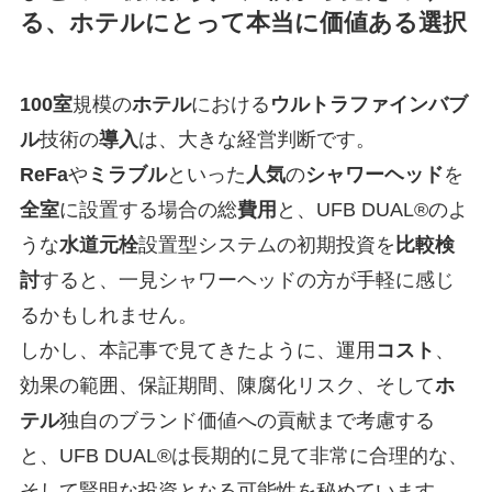
る、ホテルにとって本当に価値ある選択
100室
規模の
ホテル
における
ウルトラファインバブ
ル
技術の
導入
は、大きな経営判断です。
ReFa
や
ミラブル
といった
人気
の
シャワーヘッド
を
全室
に設置する場合の総
費用
と、UFB DUAL®のよ
うな
水道元栓
設置型システムの初期投資を
比較検
討
すると、一見シャワーヘッドの方が手軽に感じ
るかもしれません。
しかし、本記事で見てきたように、運用
コスト
、
効果の範囲、保証期間、陳腐化リスク、そして
ホ
テル
独自のブランド価値への貢献まで考慮する
と、UFB DUAL®は長期的に見て非常に合理的な、
そして賢明な投資となる可能性を秘めています。