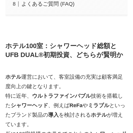
よくあるご質問 (FAQ)
ホテル100室：シャワーヘッド総額と
UFB DUAL®初期投資、どちらが賢明か
ホテル
運営において、客室設備の充実は顧客満足
度向上の鍵となります。
特に近年、
ウルトラファインバブル
技術を搭載し
た
シャワーヘッド
、例えば
ReFa
や
ミラブル
といっ
たブランド製品の
導入
を検討される
ホテル
が増え
ています。