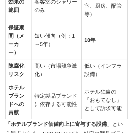
効果の
各客室のシャワー
室、厨房、配管
範囲
のみ
等）
保証期
間（メ
短い傾向（例：1
10年
ーカ
～5年）
ー）
陳腐化
高い（市場競争激
低い（インフラ
リスク
化）
設備）
ホテル
ホテル独自の
ブラン
特定製品ブランド
「おもてなし」
ドへの
に依存する可能性
として訴求可能
貢献
「ホテルブランド価値向上に寄与する設備」
とい