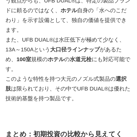
う観点からも、UFB DUAL®は、特定の製品ブラン
ドに頼るのではなく、
ホテル
自身の「水へのこだ
わり」を示す設備として、独自の価値を提供でき
ます。
また、UFB DUAL®は水圧低下が極めて少なく、
13A～150Aという
大口径ラインナップ
があるた
め、
100室
規模の
ホテル
の
水道元栓
にも対応可能で
す。
このような特性を持つ大元のノズル式製品の
選択
肢
は限られており、その中でUFB DUAL®は優れた
技術的基盤を持つ製品です。
まとめ：初期投資の比較から見えてく