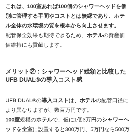
これは、100室あれば100個のシャワーヘッドを個
別に管理する手間やコストとは無縁であり、ホテ
ル全体の水環境の質を根本から向上させます。
配管保全効果も期待できるため、
ホテル
の資産価
値維持にも貢献します。
メリット②：シャワーヘッド総額と比較した
UFB DUAL®の導入コスト感
UFB DUAL®の
導入コスト
は、
ホテル
の配管口径に
より異なりますが、数百万円です。
100室
規模の
ホテル
で、仮に1個3万円の
シャワーヘ
ッド
を
全室
に設置すると300万円、5万円なら500万