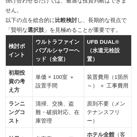
掛け合わせるだけでは、最適な投資判断はできま
せん。
以下の点を総合的に
比較検討
し、長期的な視点で
「賢明な
選択肢
」を見極めることが重要です。
ウルトラファイン
UFB DUAL®
検討ポ
バブルシャワーヘ
（水道元栓設
イント
ッド（全室）
置）
初期投
単価 × 100室 ＋
装置費用（1箇所
資の考
設置手間
～） ＋ 工事費用
え方
ランニ
清掃、交換、盗
原則不要（メン
ングコ
難・破損対応、在
テナンスフリ
スト
庫管理
ー）
ホテル全館
（客