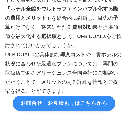
「ホテル全館をウルトラファインバブル化する際
の費用とメリット」
を総合的に判断し、目先の
予
算
だけでなく、将来にわたる
費用対効果
と提供価
値を最大化する
選択肢
として、UFB DUAL®をご検
討されてはいかがでしょうか。
UFB DUAL®の具体的な
導入コスト
や、貴
ホテル
の
状況に合わせた最適なプランについては、専門の
取扱店であるアリージェンス合同会社にご相談い
ただくことで、
メリット
のある詳細な情報とご提
案を得ることができます。
お問合せ・お見積もりはこちらから