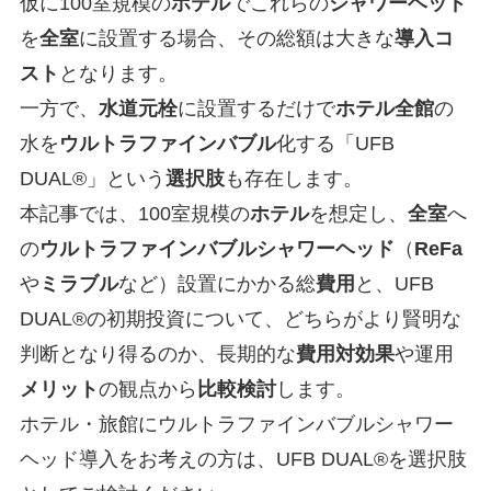
仮に100室規模の
ホテル
でこれらの
シャワーヘッド
を
全室
に設置する場合、その総額は大きな
導入コ
スト
となります。
一方で、
水道元栓
に設置するだけで
ホテル
全館
の
水を
ウルトラファインバブル
化する「UFB
DUAL®」という
選択肢
も存在します。
本記事では、100室規模の
ホテル
を想定し、
全室
へ
の
ウルトラファインバブル
シャワーヘッド
（
ReFa
や
ミラブル
など）設置にかかる総
費用
と、UFB
DUAL®の初期投資について、どちらがより賢明な
判断となり得るのか、長期的な
費用対効果
や運用
メリット
の観点から
比較検討
します。
ホテル・旅館にウルトラファインバブルシャワー
ヘッド導入をお考えの方は、UFB DUAL®を選択肢