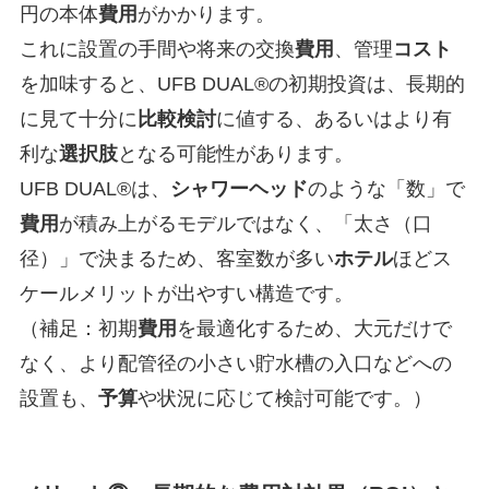
円の本体
費用
がかかります。
これに設置の手間や将来の交換
費用
、管理
コスト
を加味すると、UFB DUAL®の初期投資は、長期的
に見て十分に
比較検討
に値する、あるいはより有
利な
選択肢
となる可能性があります。
UFB DUAL®は、
シャワーヘッド
のような「数」で
費用
が積み上がるモデルではなく、「太さ（口
径）」で決まるため、客室数が多い
ホテル
ほどス
ケールメリットが出やすい構造です。
（補足：初期
費用
を最適化するため、大元だけで
なく、より配管径の小さい貯水槽の入口などへの
設置も、
予算
や状況に応じて検討可能です。）