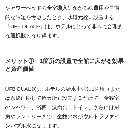
シャワーヘッド
の
全室
導入
にかかる総
費用
や長期
的な課題を考慮したとき、
水道元栓
に設置する
「UFB DUAL®」は、
ホテル
にとって非常に合理的
な
選択肢
となり得ます。
メリット①：1箇所の設置で全館に広がる効果
と資産価値
UFB DUAL®は、
ホテル
の給水本管に1箇所（また
は系統に応じて数カ所）設置するだけで、
全客室
のシャワー、浴槽、洗面台、トイレ、さらには厨
房やランドリーまで、
全館
の水が
ウルトラファイ
ンバブル
水になります。