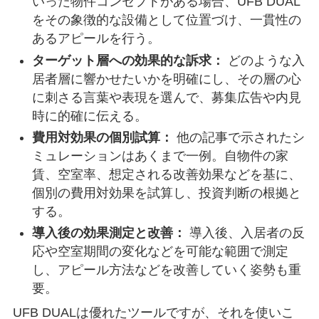
いった物件コンセプトがある場合、UFB DUAL
をその象徴的な設備として位置づけ、一貫性の
あるアピールを行う。
ターゲット層への効果的な訴求：
どのような入
居者層に響かせたいかを明確にし、その層の心
に刺さる言葉や表現を選んで、募集広告や内見
時に的確に伝える。
費用対効果の個別試算：
他の記事で示されたシ
ミュレーションはあくまで一例。自物件の家
賃、空室率、想定される改善効果などを基に、
個別の費用対効果を試算し、投資判断の根拠と
する。
導入後の効果測定と改善：
導入後、入居者の反
応や空室期間の変化などを可能な範囲で測定
し、アピール方法などを改善していく姿勢も重
要。
UFB DUALは優れたツールですが、それを使いこ