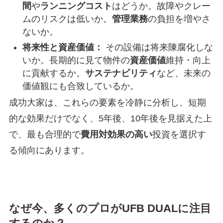
間
や
ランニングコスト
はどうか。故障やクレー
ムのリスクは低いか。
管理業務
の負担を増やさ
ないか。
将来性と資産価値：
その設備は将来陳腐化しな
いか。長期的に見て物件の
資産価値
維持・向上
に貢献するか。
サステナビリティ
など、未来の
価値観にも合致しているか。
成功大家は、これらの要素を冷静に分析し、短期
的な効果だけでなく、5年後、10年後を見据えた上
で、最も合理的で
費用対効果の高い
投資を選択す
る傾向にあります。
なぜ今、多くのプロがUFB DUALに注目