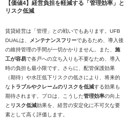
【価値4】経営負担を軽減する「管理効率」と
リスク低減
賃貸経営は「管理」との戦いでもあります。UFB
DUALは、
メンテナンスフリー
であるため、導入後
の維持管理の手間が一切かかりません。また、
施
工が容易
で各戸への立ち入りも不要なため、導入
時の負担も最小限です。さらに、配管保護効果
（期待）や水圧低下リスクの低さにより、将来的
な
トラブルやクレームのリスクを低減
する効果も
期待されます。プロは、こうした
管理効率
の向上
と
リスク低減
効果を、経営の安定化に不可欠な要
素として高く評価します。