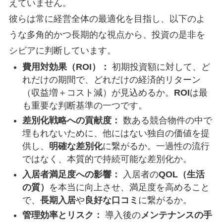
えていません。
彼らは常に経営全体の最適化を目指し、以下のよ
うな多角的かつ長期的な視点から、投資の是非を
シビアに判断しています。
費用対効果（ROI）：
初期投資額に対して、ど
れだけの期間で、どれだけの経済的リターン
（収益増＋コスト減）が見込めるか。
ROI
は最
も重要な判断基準の一つです。
差別化戦略への貢献度：
数ある競合物件の中で
埋もれないために、他にはない独自の価値を提
供し、
明確な差別化
に繋がるか。一過性の流行
ではなく、本質的で持続可能な差別化か。
入居者満足度への影響：
入居者の
QOL（生活
の質）
を本当に向上させ、満足度を高めること
で、
長期入居
や
良好な口コミ
に繋がるか。
管理効率とリスク：
導入後の
メンテナンスの手