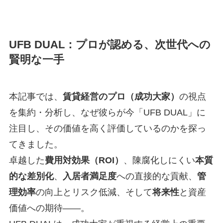
UFB DUAL：プロが認める、次世代への
賢明な一手
本記事では、
賃貸経営のプロ（成功大家）
の視点
を集約・分析し、なぜ彼らが今「UFB DUAL」に
注目し、その価値を高く評価しているのかを探っ
てきました。
卓越した
費用対効果（ROI）
、陳腐化しにくい
本質
的な差別化
、
入居者満足度
への直接的な貢献、
管
理効率
の向上とリスク低減、そして
将来性
と資産
価値への期待――。