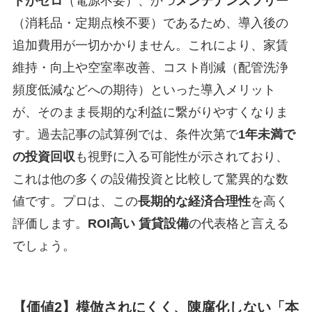
トがゼロ
（電源不要）、かつ
メンテナンスフリー
（消耗品・定期点検不要）であるため、導入後の
追加費用が一切かかりません。これにより、家賃
維持・向上や空室率改善、コスト削減（配管洗浄
頻度低減などへの期待）といった導入メリット
が、そのまま長期的な利益に繋がりやすくなりま
す。過去記事の試算例では、条件次第で
1年未満で
の投資回収
も視野に入る可能性が示されており、
これは他の多くの設備投資と比較して驚異的な数
値です。プロは、この
長期的な経済合理性
を高く
評価します。
ROI高い 賃貸設備
の代表格と言える
でしょう。
【価値2】模倣されにくく、陳腐化しない「本