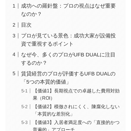
成功への羅針盤：プロの視点はなぜ重要
なのか？
目次
プロが見ている景色：成功大家が設備投
資で重視するポイント
なぜ今、多くのプロがUFB DUALに注目
するのか？
賃貸経営のプロが評価するUFB DUALの
「5つの本質的価値」
【価値1】長期視点での卓越した費用対効
果（ROI）
【価値2】模倣されにくく、陳腐化しない
「本質的な差別化」
【価値3】入居者満足度への「直接的かつ
普遍的」アプローチ