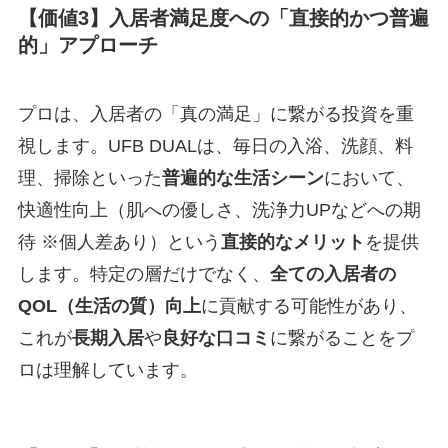
【価値3】入居者満足度への「直接的かつ普遍
的」アプローチ
プロは、入居者の「真の満足」に繋がる投資を重
視します。UFB DUALは、毎日の入浴、洗顔、料
理、掃除といった
普遍的な生活シーン
において、
快適性向上（肌への優しさ、洗浄力UPなどへの期
待 ※個人差あり）という
直接的なメリット
を提供
します。特定の層だけでなく、
全ての入居者の
QOL（生活の質）向上
に貢献する可能性があり、
これが
長期入居
や
良好な口コミ
に繋がることをプ
ロは理解しています。