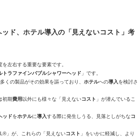
ヘッド、ホテル導入の「見えないコスト」考
度を左右する重要な要素です。
ルトラファインバブル
シャワーヘッド
」です。
多くの製品がその効果を謳っており、
ホテル
への
導入
を検討さ
は初期
費用
以外にも様々な「見えない
コスト
」が潜んでいるこ
ヘッド
を
ホテル
に
導入
する際に発生しうる、見落としがちな
コ
AL®」が、これらの「見えない
コスト
」をいかに軽減し、より