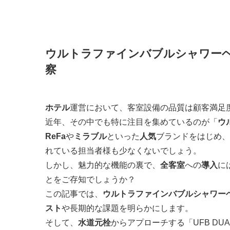
ウルトラファインバブルシャワー
察
ホテル
運営において、客室設備の品質は顧客満足
近年、その中でも特に注目を集めているのが「
ウ
ReFa
や
ミラブル
といった
人気
ブランドをはじめ、
れている担当者様も少なくないでしょう。
しかし、魅力的な機能の裏で、
全客室
への
導入
に
とをご存知でしょうか？
この記事では、
ウルトラファインバブル
シャワー
スト
や長期的な課題を明らかにします。
そして、
水道元栓
からアプローチする「UFB DU