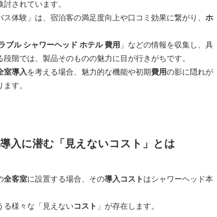
検討されています。
バス体験」は、宿泊客の満足度向上や口コミ効果に繋がり、
ホ
。
ラブル シャワーヘッド ホテル 費用
」などの情報を収集し、具
る段階では、製品そのものの魅力に目が行きがちです。
全室
導入
を考える場合、魅力的な機能や初期
費用
の影に隠れが
ります。
室導入に潜む「見えないコスト」とは
の
全客室
に設置する場合、その
導入コスト
はシャワーヘッド本
うる様々な「見えない
コスト
」が存在します。