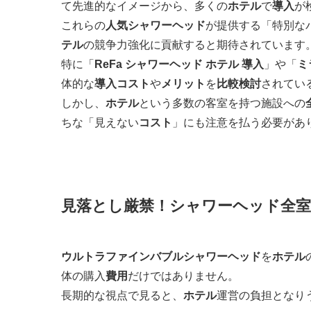
て先進的なイメージから、多くの
ホテル
で
導入
が
これらの
人気
シャワーヘッド
が提供する「特別な
テル
の競争力強化に貢献すると期待されています
特に「
ReFa シャワーヘッド ホテル 導入
」や「
ミ
体的な
導入コスト
や
メリット
を
比較検討
されてい
しかし、
ホテル
という多数の客室を持つ施設への
ちな「見えない
コスト
」にも注意を払う必要があ
見落とし厳禁！シャワーヘッド全
ウルトラファインバブルシャワーヘッド
を
ホテル
体の購入
費用
だけではありません。
長期的な視点で見ると、
ホテル
運営の負担となり