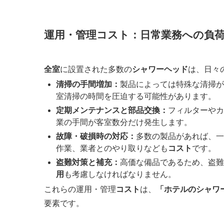
運用・管理コスト：日常業務への負
全室
に設置された多数の
シャワーヘッド
は、日々
清掃の手間増加：
製品によっては特殊な清掃が
室清掃の時間を圧迫する可能性があります。
定期メンテナンスと部品交換：
フィルターやカ
業の手間が客室数分だけ発生します。
故障・破損時の対応：
多数の製品があれば、一
作業、業者とのやり取りなども
コスト
です。
盗難対策と補充：
高価な備品であるため、盗難
用
も考慮しなければなりません。
これらの運用・管理
コスト
は、
「ホテルのシャワ
要素です。