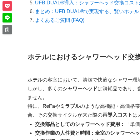
UFB DUAL®導入：シャワーヘッド交換コス
まとめ：UFB DUAL®で実現する、賢いホテ
よくあるご質問 (FAQ)
ホテルにおけるシャワーヘッド交
ホテル
の客室において、清潔で快適なシャワー環
しかし、多くの
シャワーヘッド
は消耗品であり、
ません。
特に、
ReFa
や
ミラブル
のような高機能・高価格帯
合、その交換サイクルが来た際の再
導入コスト
は
交換部品としてのシャワーヘッド費用：
「単価
交換作業の人件費と時間：
全室
の
シャワーヘッ