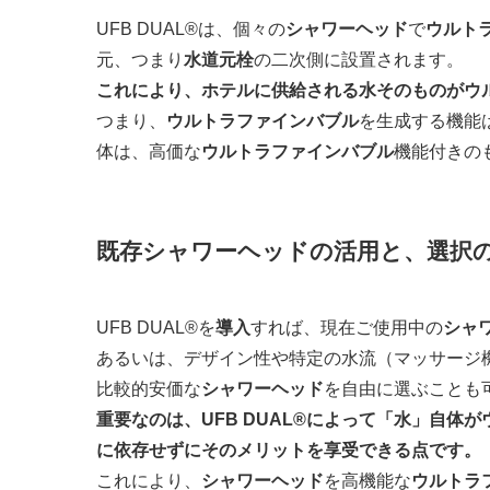
UFB DUAL®は、個々の
シャワーヘッド
で
ウルト
元、つまり
水道元栓
の二次側に設置されます。
これにより、ホテルに供給される水そのものがウ
つまり、
ウルトラファインバブル
を生成する機能は
体は、高価な
ウルトラファインバブル
機能付きの
既存シャワーヘッドの活用と、選択
UFB DUAL®を
導入
すれば、現在ご使用中の
シャ
あるいは、デザイン性や特定の水流（マッサージ
比較的安価な
シャワーヘッド
を自由に選ぶことも
重要なのは、UFB DUAL®によって「水」自
に依存せずにそのメリットを享受できる点です。
これにより、
シャワーヘッド
を高機能な
ウルトラ