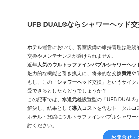
UFB DUAL®ならシャワーヘッ
ホテル
運営において、客室設備の維持管理は継続
交換やメンテナンスが避けられません。
近年
人気
の
ウルトラファインバブル
シャワーヘッ
魅力的な機能と引き換えに、将来的な交換
費用
や
もし、この「
シャワーヘッド
交換」というサイク
受できるとしたらどうでしょうか？
この記事では、
水道元栓
設置型の「UFB DUAL
解決し、結果として
導入コスト
を含むトータル
コ
ホテル・旅館にウルトラファインバブルシャワーヘ
討ください。
お問合せ・