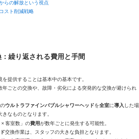
トからの解放という視点
ルコスト削減戦略
換：繰り返される費用と手間
境を提供することは基本中の基本です。
数年ごとの交換や、故障・劣化による突発的な交換が避けられ
の
ウルトラファインバブル
シャワーヘッド
を
全室
に
導入
した場
大きなものとなります。
 × 客室数」の
費用
が数年ごとに発生する可能性。
ド
交換作業は、スタッフの大きな負担となります。