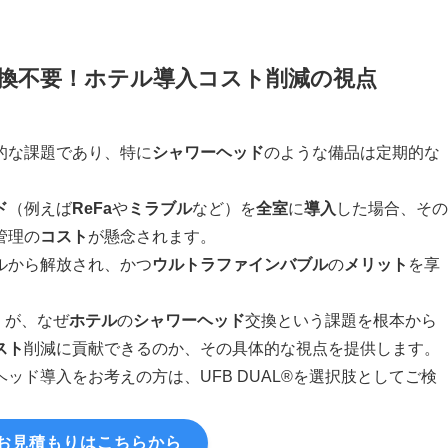
ド交換不要！ホテル導入コスト削減の視点
的な課題であり、特に
シャワーヘッド
のような備品は定期的な
ド
（例えば
ReFa
や
ミラブル
など）を
全室
に
導入
した場合、その
管理の
コスト
が懸念されます。
ルから解放され、かつ
ウルトラファインバブル
の
メリット
を享
®」が、なぜ
ホテル
の
シャワーヘッド
交換という課題を根本から
スト
削減に貢献できるのか、その具体的な視点を提供します。
ッド導入をお考えの方は、UFB DUAL®を選択肢としてご検
お見積もりはこちらから