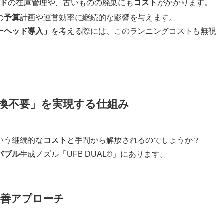
ド
の在庫管理や、古いものの廃棄にも
コスト
がかかります。
の
予算
計画や運営効率に継続的な影響を与えます。
ーヘッド導入」
を考える際には、このランニングコストも無視
ド交換不要」を実現する仕組み
いう継続的な
コスト
と手間から解放されるのでしょうか？
バブル
生成ノズル「UFB DUAL®」にあります。
改善アプローチ