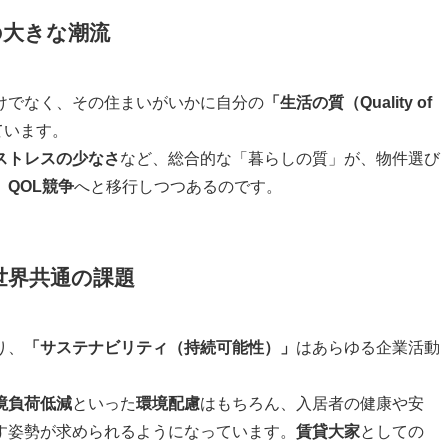
の大きな潮流
けでなく、その住まいがいかに自分の
「生活の質（Quality of
ています。
ストレスの少なさ
など、総合的な「暮らしの質」が、物件選び
、
QOL競争
へと移行しつつあるのです。
世界共通の課題
り、
「サステナビリティ（持続可能性）」
はあらゆる企業活動
境負荷低減
といった
環境配慮
はもちろん、入居者の健康や安
す姿勢が求められるようになっています。
賃貸大家
としての