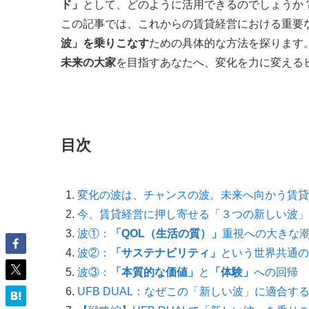
ド」
として、どのように活用できるのでしょうか
この記事では、これからの賃貸経営における重要な潮
波」を乗りこなす
ための具体的な方法を探ります
未来の大家
を目指すあなたへ、変化を力に変える
目次
変化の波は、チャンスの波。未来へ向かう賃貸
今、賃貸経営に押し寄せる「３つの新しい波」
波①：
「QOL（生活の質）」
重視への大きな
波②：
「サステナビリティ」
という世界共通の
波③：
「本質的な価値」
と
「体験」
への回帰
UFB DUAL：なぜこの「新しい波」に適合す