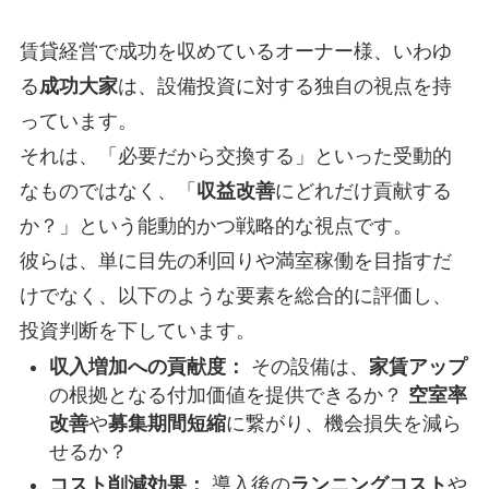
賃貸経営で成功を収めているオーナー様、いわゆ
る
成功大家
は、設備投資に対する独自の視点を持
っています。
それは、「必要だから交換する」といった受動的
なものではなく、「
収益改善
にどれだけ貢献する
か？」という能動的かつ戦略的な視点です。
彼らは、単に目先の利回りや満室稼働を目指すだ
けでなく、以下のような要素を総合的に評価し、
投資判断を下しています。
収入増加への貢献度：
その設備は、
家賃アップ
の根拠となる付加価値を提供できるか？
空室率
改善
や
募集期間短縮
に繋がり、機会損失を減ら
せるか？
コスト削減効果：
導入後の
ランニングコスト
や