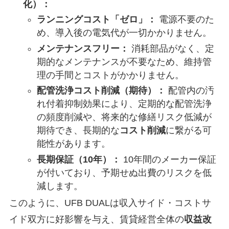
化）：
ランニングコスト「ゼロ」：
電源不要のた
め、導入後の電気代が一切かかりません。
メンテナンスフリー：
消耗部品がなく、定
期的なメンテナンスが不要なため、維持管
理の手間とコストがかかりません。
配管洗浄コスト削減（期待）：
配管内の汚
れ付着抑制効果により、定期的な配管洗浄
の頻度削減や、将来的な修繕リスク低減が
期待でき、長期的な
コスト削減
に繋がる可
能性があります。
長期保証（10年）：
10年間のメーカー保証
が付いており、予期せぬ出費のリスクを低
減します。
このように、UFB DUALは収入サイド・コストサ
イド双方に好影響を与え、賃貸経営全体の
収益改