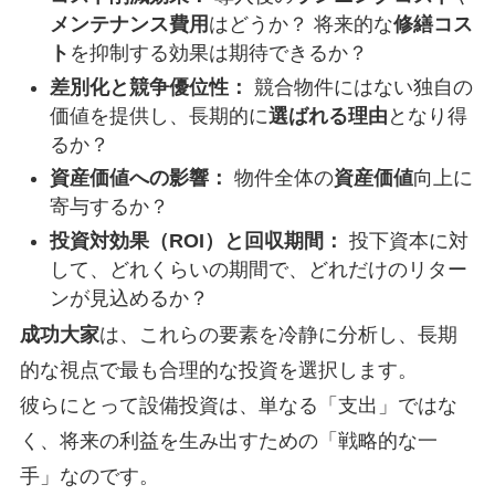
メンテナンス費用
はどうか？ 将来的な
修繕コス
ト
を抑制する効果は期待できるか？
差別化と競争優位性：
競合物件にはない独自の
価値を提供し、長期的に
選ばれる理由
となり得
るか？
資産価値への影響：
物件全体の
資産価値
向上に
寄与するか？
投資対効果（ROI）と回収期間：
投下資本に対
して、どれくらいの期間で、どれだけのリター
ンが見込めるか？
成功大家
は、これらの要素を冷静に分析し、長期
的な視点で最も合理的な投資を選択します。
彼らにとって設備投資は、単なる「支出」ではな
く、将来の利益を生み出すための「戦略的な一
手」なのです。