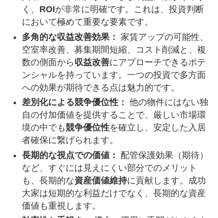
く、
ROI
が非常に明確です。これは、投資判断
において極めて重要な要素です。
多角的な収益改善効果：
家賃アップの可能性、
空室率改善、募集期間短縮、コスト削減と、複
数の側面から
収益改善
にアプローチできるポテ
ンシャルを持っています。一つの投資で多方面
への効果が期待できる点は魅力的です。
差別化による競争優位性：
他の物件にはない独
自の付加価値を提供することで、厳しい市場環
境の中でも
競争優位性
を確立し、安定した入居
者確保に繋げられます。
長期的な視点での価値：
配管保護効果（期待）
など、すぐには見えにくい部分でのメリット
も、長期的な
資産価値維持
に貢献します。成功
大家は短期的な利益だけでなく、長期的な資産
価値も重視します。