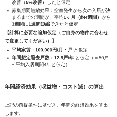
改善（
5%改善
）したと仮定
募集期間短縮効果：空室発生から次の入居が決
まるまでの期間が、平均
1ヶ月（約4週間）
から
3週間
に
1週間短縮
できたと仮定
【計算に必要な追加仮定（ご自身の物件に合わせ
て変更してください）】
平均家賃：100,000円/月・戸
と仮定
年間想定退去戸数：12.5戸/年
と仮定（＝50戸
÷ 平均入居期間4年と仮定）
年間経済効果（収益増・コスト減）の算出
上記の前提条件に基づき、年間の経済効果を算出
します。