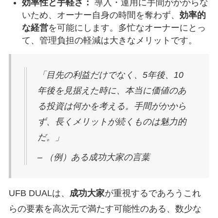
効率性と手軽さ：
導入・運用に手間がかからな
いため、オーナー自身の時間を奪わず、
効率的
な経営
を可能にします。多忙なオーナーにとっ
て、管理負担の軽減は大きなメリットです。
「目先の利益だけでなく、5年後、10
年後を見据えた時に、本当に価値のあ
る投資は何かを考える。手間がかから
ず、長くメリットが続くものは魅力的
だ。」
– （例）ある成功大家の言葉
UFB DUALは、
成功大家
が重視するであろうこれ
らの要素を高次元で満たす可能性のある、数少な