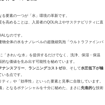
なる要素の一つが「水」環境の革新です。
質を高めることは、入居者のQOL向上やサステナビリティに直
UALなのです。
で、建物全体の水をナノレベルの超微細気泡「ウルトラファインバ
に「きれいな水」を提供するだけでなく、洗浄、保湿・保温
面的な価値を生み出す可能性を秘めています。
テナンスフリー
、
ランニングコストゼロ
、そして
水圧低下が極
ている点です。
リティ」や「効率性」といった要素と見事に合致しています。
準設備」となるポテンシャルを十分に秘めた、まさに
先進的
な技術