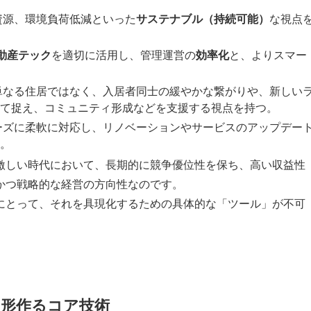
資源、環境負荷低減といった
サステナブル（持続可能）
な視点
動産テック
を適切に活用し、管理運営の
効率化
と、よりスマー
単なる住居ではなく、入居者同士の緩やかな繋がりや、新しい
て捉え、コミュニティ形成などを支援する視点を持つ。
ーズに柔軟に対応し、リノベーションやサービスのアップデー
。
激しい時代において、長期的に競争優位性を保ち、高い収益性
かつ戦略的な経営の方向性なのです。
にとって、それを具現化するための具体的な「ツール」が不可
を形作るコア技術