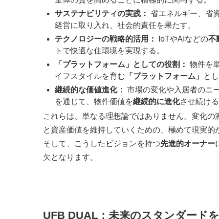
サステナビリティの実践：
省エネルギー、省
経営に取り入れ、社会的責任を果たす。
テクノロジーの戦略的活用：
IoTやAIなどの
不
トで快適な住環境を実現する。
「プラットフォーム」としての役割：
物件を
イフスタイルを育む
「プラットフォーム」
とし
継続的な価値進化：
市場の変化や入居者のニ
を通じて、物件価値を
継続的に進化
させ続ける
これらは、単なる理想論ではありません。変化の
と資産価値を維持していくための、極めて現実的
そして、こうしたビジョンを持つ
先進的オーナー
欠となります。
UFB DUAL：未来のスタンダード