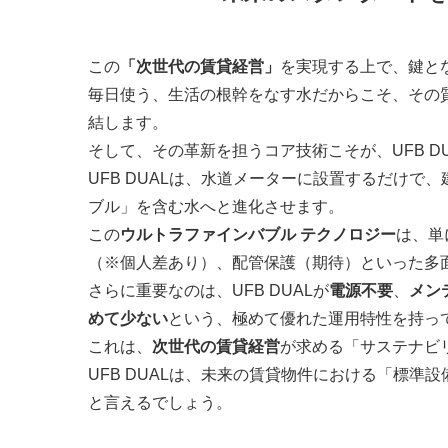
この
「次世代の賃貸経営」
を実現する上で、鍵と
毎日使う、生活の根幹をなす水だからこそ、その
結します。
そして、その革新を担うコア技術こそが、UFB D
UFB DUALは、水道メーターに設置するだけ
ブル」を含む水へと進化させます。
この
ウルトラファインバブル テクノロジー
は、単
（※個人差あり）、配管保護（期待）といった多
さらに重要なのは、UFB DUALが
電源不要
、
メン
めて少ない
という、極めて優れた運用特性を持っ
これは、
次世代の賃貸経営
が求める「サステナビ
UFB DUALは、未来の賃貸物件における「標
と言えるでしょう。