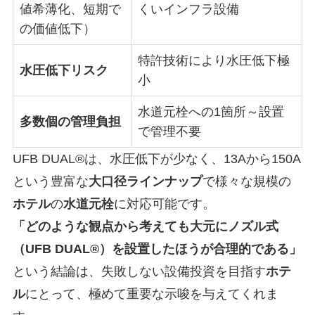
値希薄化、短期で
くいインフラ設備
の価値低下）
特許技術により水圧低下極
水圧低下リスク
小
水道元栓への1箇所～設置
多数個の管理負担
で管理不要
UFB DUAL®は、水圧低下が少なく、13Aから150A
という豊富な
大口径ラインナップ
で様々な規模の
ホテル
の
水道元栓
に対応可能です。
「どのような観点から考えても大元にノズル式
（UFB DUAL®）を設置したほうが合理的である」
という結論は、失敗しない設備投資を目指す
ホテ
ル
にとって、極めて重要な示唆を与えてくれま