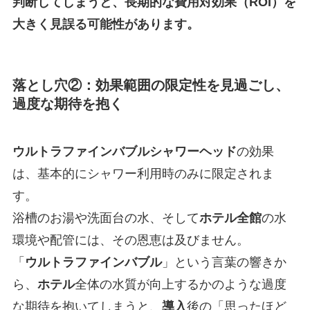
判断してしまうと、長期的な費用対効果（ROI）を
大きく見誤る可能性があります。
落とし穴②：効果範囲の限定性を見過ごし、
過度な期待を抱く
ウルトラファインバブルシャワーヘッド
の効果
は、基本的にシャワー利用時のみに限定されま
す。
浴槽のお湯や洗面台の水、そして
ホテル
全館
の水
環境や配管には、その恩恵は及びません。
「
ウルトラファインバブル
」という言葉の響きか
ら、
ホテル
全体の水質が向上するかのような過度
な期待を抱いてしまうと、
導入
後の「思ったほど