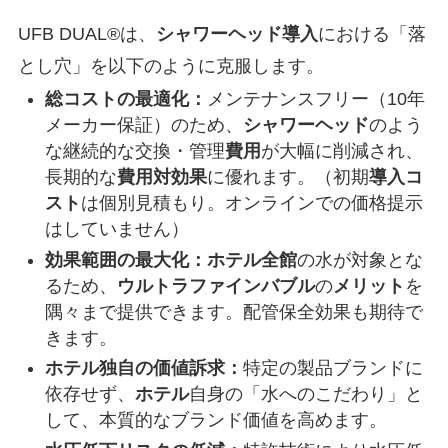
UFB DUAL®は、
シャワーヘッド
導入
における「落
とし穴」を以下のように克服します。
総コストの最適化：
メンテナンスフリー（10年
メーカー保証）のため、
シャワーヘッド
のよう
な継続的な交換・管理
費用
が大幅に削減され、
長期的な
費用対効果
に優れます。（初期
導入コ
スト
は個別見積もり。オンラインでの価格提示
はしていません）
効果範囲の最大化：
ホテル
全館
の水が対象とな
るため、
ウルトラファインバブル
の
メリット
を
隅々まで提供できます。配管保全効果も期待で
きます。
ホテル独自の価値訴求：
特定の製品ブランドに
依存せず、
ホテル
自身の「水へのこだわり」と
して、本質的なブランド価値を高めます。