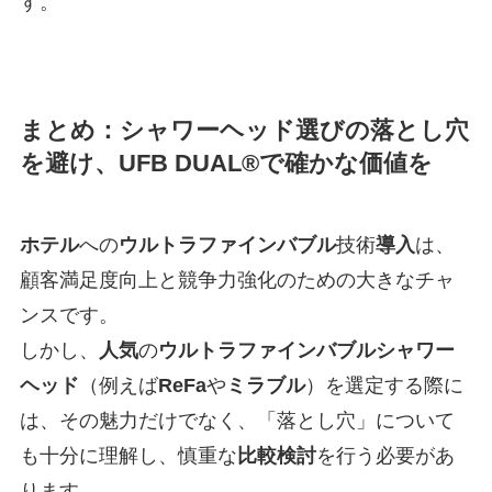
す。
まとめ：シャワーヘッド選びの落とし穴
を避け、UFB DUAL®で確かな価値を
ホテル
への
ウルトラファインバブル
技術
導入
は、
顧客満足度向上と競争力強化のための大きなチャ
ンスです。
しかし、
人気
の
ウルトラファインバブル
シャワー
ヘッド
（例えば
ReFa
や
ミラブル
）を選定する際に
は、その魅力だけでなく、「落とし穴」について
も十分に理解し、慎重な
比較検討
を行う必要があ
ります。