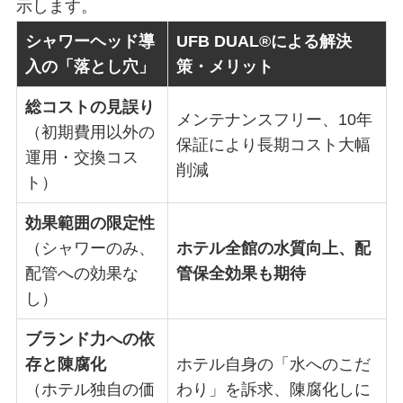
示します。
シャワーヘッド導
UFB DUAL®による解決
入の「落とし穴」
策・メリット
総コストの見誤り
メンテナンスフリー、10年
（初期費用以外の
保証により長期コスト大幅
運用・交換コス
削減
ト）
効果範囲の限定性
（シャワーのみ、
ホテル全館の水質向上、配
配管への効果な
管保全効果も期待
し）
ブランド力への依
存と陳腐化
ホテル自身の「水へのこだ
（ホテル独自の価
わり」を訴求、陳腐化しに