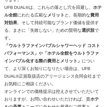
UFB DUAL®は、これらの落とし穴を回避し、
ホテ
ル
全館
にわたる広範な
メリット
と、長期的な
費用
対効果
、そして持続可能なブランド価値を提供す
る、まさに「失敗しない」ための賢明な
選択肢
で
す。
「ウルトラファインバブルシャワーヘッド コスト
パフォーマンス」
や
「ホテル全館をウルトラファ
インバブル化する際の費用とメリット」
につい
て、より深くお知りになりたい場合は、UFB
DUAL®正規取扱店のアリージェンス合同会社まで
お気軽にご相談ください。
オンラインでの価格提示は控えさせていただいて
おりますが、お問い合わせいただければ、貴
ホテ
ル
の
予算
とニーズに合わせた最適なご提案と、
メ