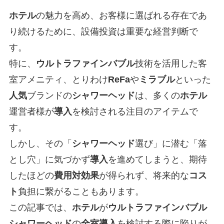
ホテル
の魅力を高め、お客様に選ばれる存在であ
り続けるために、設備投資は重要な経営判断で
す。
特に、
ウルトラファインバブル
技術を活用した客
室アメニティ、とりわけ
ReFa
や
ミラブル
といった
人気
ブランドの
シャワーヘッド
は、多くの
ホテル
運営者様が
導入
を検討される注目のアイテムで
す。
しかし、その「
シャワーヘッド
選び」に潜む「落
とし穴」に気づかず
導入
を進めてしまうと、期待
したほどの
費用対効果
が得られず、将来的な
コス
ト
負担に繋がることもあります。
この記事では、
ホテル
が
ウルトラファインバブル
シャワーヘッド
の
全室
導入
を検討する際に陥りが