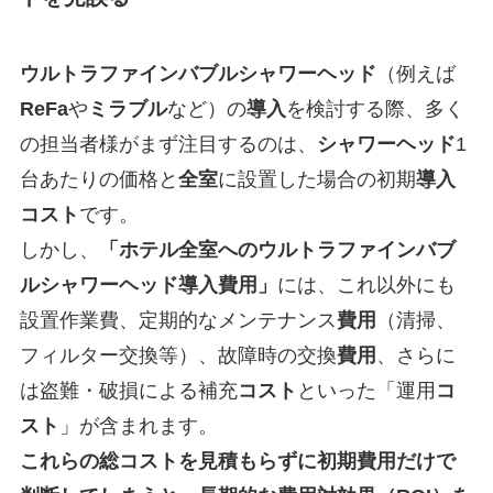
ウルトラファインバブルシャワーヘッド
（例えば
ReFa
や
ミラブル
など）の
導入
を検討する際、多く
の担当者様がまず注目するのは、
シャワーヘッド
1
台あたりの価格と
全室
に設置した場合の初期
導入
コスト
です。
しかし、
「ホテル全室へのウルトラファインバブ
ルシャワーヘッド導入費用」
には、これ以外にも
設置作業費、定期的なメンテナンス
費用
（清掃、
フィルター交換等）、故障時の交換
費用
、さらに
は盗難・破損による補充
コスト
といった「運用
コ
スト
」が含まれます。
これらの総コストを見積もらずに初期費用だけで