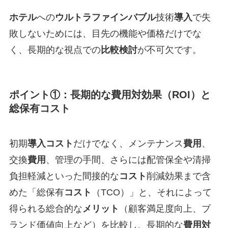
ホテル
への
ウルトラファインバブル
技術
導入
で失
敗しないためには、目先の機能や価格だけでな
く、長期的な視点での
比較検討
が不可欠です。
ポイント①：長期的な費用対効果（ROI）と
総保有コスト
初期
導入コスト
だけでなく、メンテナンス
費用
、
交換
費用
、管理の手間、さらには配管保全や清掃
負担軽減といった間接的な
コスト
削減効果まで含
めた「総保有
コスト
（TCO）」と、それによって
得られる総合的な
メリット
（顧客満足度向上、ブ
ランド価値向上など）を比較し、長期的な
費用対