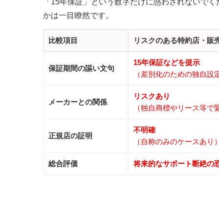
「15年保証」という数字だけに惑わされないで
かは一目瞭然です。
比較項目
リスクのある特約店・販
15年保証などを提示
保証期間の謳い文句
（差別化のための独自設
リスクあり
メーカーとの関係
（独自商標やリース等で
不明確
正規店の証明
（自称のみのケースあり
総合評価
将来的なサポート断絶の