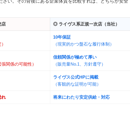
ください。その背後にある企業体質を比較すれば、どちらが安全
売店
◎ ライヴス系正規一次店（当社）
10年保証
定）
（現実的かつ盤石な履行体制）
信頼関係が極めて厚い
緊張関係の可能性）
（販売量No.1、方針遵守）
ライヴス公式HPに掲載
）
（客観的な証明が可能）
恐れ
将来にわたり安定供給・対応